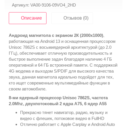
Артикул: VA00-9106-09VO4_2HD
Описание
Отзывов (0)
Андроид магнитола с экраном 2К (2000х1000)
,
работающая на Android 13 и оснащенная процессором
Unisoc 7862S с восьмиядерной архитектурой (до 2.0
ГГц), обеспечивает отличную производительность и
быстрое выполнение задач благодаря наличию 4 ГБ
оперативной и 64 ГБ встроенной памяти. С поддержкой
4G модема и выходом S/PDIF для высокого качества
звука, данная магнитола идеально подойдет для тех,
кто ищет современные мультимедийные функции в
своем автомобиле.
8-ми ядерный процессор Unisoc 7862S, частота
2.0Mhz, двухпотоковый 2 ядра А75, 6 ядер А55
Прекрасно тянет навигатор, радио, музыку и
видео с флешек, потоковое видео в FullHD
Отлично работает с Apple Carplay и Android Auto