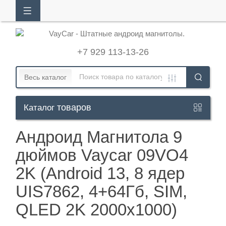
АЛОГ
ТОВАРОВ
+7 929 113-13-26
Кабинет
Весь каталог
товаров
Каталог
+7
929
Андроид Магнитола 9
113-
дюймов Vaycar 09VO4
13-
2K (Android 13, 8 ядер
26
UIS7862, 4+64Гб, SIM,
QLED 2K 2000x1000)
Режим
работы