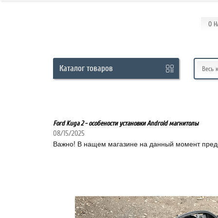
О Н
Кабинет
Каталог
товаров
Весь 
+7
929
Ford Kuga 2 - особености установки Android магнитолы
113-
08/15/2025
Важно! В нащем магазине на данный момент пред
13-
26
Режим
работы