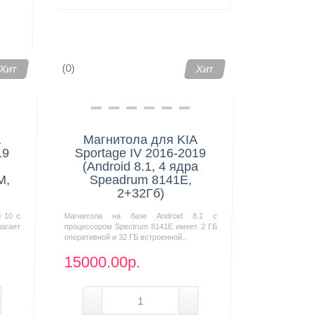
(0)
Хит
Хит
A
Магнитола для KIA
19
Sportage IV 2016-2019
(Android 8.1, 4 ядра
M,
Speadrum 8141E,
2+32Гб)
d 10 с
Магнитола на базе Android 8.1 с
агает
процессором Spectrum 8141E имеет 2 ГБ
оперативной и 32 ГБ встроенной..
15000.00р.