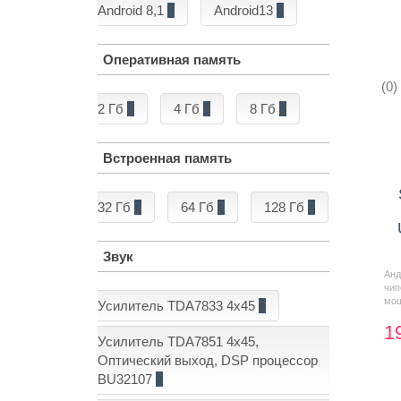
Android 8,1
1
Android13
7
Оперативная память
(0)
2 Гб
2
4 Гб
4
8 Гб
2
Встроенная память
32 Гб
3
64 Гб
3
128 Гб
2
Звук
Анд
чи
мощ
Усилитель TDA7833 4x45
2
1
Усилитель TDA7851 4x45,
Оптический выход, DSP процессор
BU32107
5