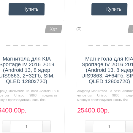
Купить
Купить
(0)
Хит
Магнитола для KIA
Магнитола для KI
Sportage IV 2016-2019
Sportage IV 2016-20
(Android 13, 8 ядер
(Android 13, 8 ядер
UIS9863, 2+32Гб, SIM,
UIS9863, 4+64Гб, SI
QLED 1280x720)
QLED 1280x720)
роид магнитола на базе Android 13 с
Андроид магнитола на базе Androi
псетом Unisoc 9863 предлагает
чипсетом Unisoc 9863 предл
ную производительность бла..
мощную производительность бла..
9400.00р.
25400.00р.