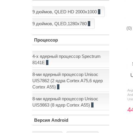
9 дюймов, QLED HD 2000x1000
2
9 дюймов, QLED,1280x780
6
(0)
Процессор
4-х ядерный процессор Spectrum
8141E
1
8-ми ядерный процессор Unisoc
U
UIS7862 (2 ядра Cortex A75,6 ядер
Cortex А55)
5
Ан
And
8-ми ядерный процессор Unisoc
Uni
UIS9863 (8 ядер Cortex А55)
2
4
Версия Android