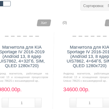
Сортировка:
(0)
Хит
Магнитола для KIA
Магнитола для KI
Sportage IV 2016-2019
Sportage IV 2016-20
(Android 13, 8 ядер
(Android 13, 8 ядер
UIS7862, 4+32Гб, SIM,
UIS7862, 4+64Гб, SI
QLED 1280x720)
QLED 1280x720)
дроид магнитола, работающая на
Андроид магнитола, работающ
roid 13 и оснащенная процессором
Android 13 и оснащенная процес
soc 7862S с восьмиядерной ар..
Unisoc 7862S с восьмиядерной ар..
9800.00р.
34600.00р.