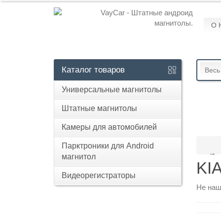
О 
Кабинет
+7
Каталог
товаров
Весь
929
Универсальные магнитолы
113-
13-
Штатные магнитолы
26
Камеры для автомобилей
Парктроники для Android
магнитол
Режим
KIA
работы
Видеорегистраторы
Не наш
Контакты