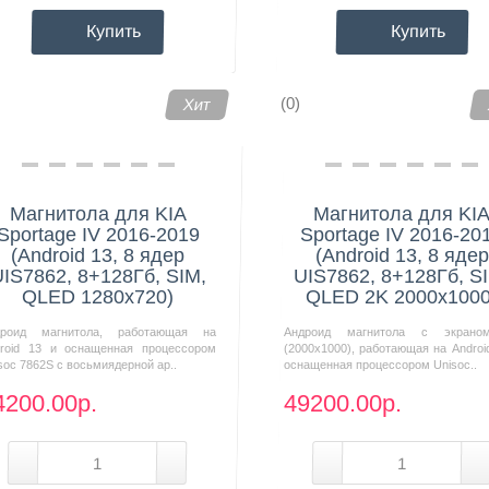
Купить
Купить
(0)
Хит
Магнитола для KIA
Магнитола для KI
Sportage IV 2016-2019
Sportage IV 2016-20
(Android 13, 8 ядер
(Android 13, 8 ядер
IS7862, 8+128Гб, SIM,
UIS7862, 8+128Гб, S
QLED 1280x720)
QLED 2K 2000x1000
дроид магнитола, работающая на
Андроид магнитола с экрано
roid 13 и оснащенная процессором
(2000х1000), работающая на Androi
soc 7862S с восьмиядерной ар..
оснащенная процессором Unisoc..
4200.00р.
49200.00р.