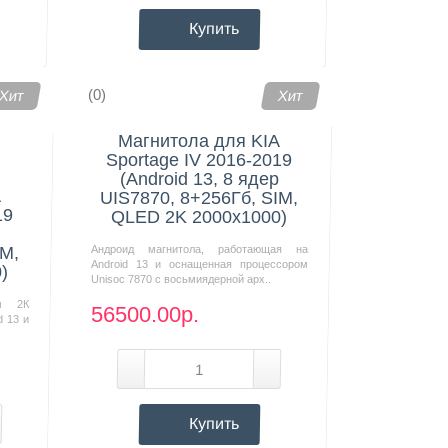
Купить
(0)
Хит
Хит
Магнитола для KIA
Sportage IV 2016-2019
(Android 13, 8 ядер
A
UIS7870, 8+256Гб, SIM,
19
QLED 2K 2000x1000)
IM,
Андроид магнитола, работающая на
Android 13 и оснащенная процессором
)
Unisoc 7870 с восьмиядерной арх..
м 2К
56500.00р.
d 13 и
Купить