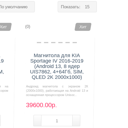
По умолчанию
Показать:
15
(0)
Хит
Хит
A
Магнитола для KIA
19
Sportage IV 2016-2019
(Android 13, 8 ядер
M,
UIS7862, 4+64Гб, SIM,
QLED 2K 2000x1000)
ая на
Андроид магнитола с экраном 2К
сором
(2000х1000), работающая на Android 13 и
оснащенная процессором Unisoc..
39600.00р.