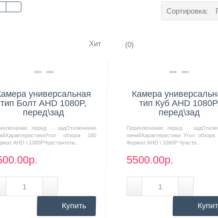
Сортировка:
Хит
(0)
Нашли дешевле?
Нашли дешевле?
Камера универсальная
Камера универсальн
тип Болт AHD 1080P,
тип Куб AHD 1080P
перед\зад
перед\зад
реключение перед - задОтключение
Переключение перед - задОтклю
нийХарактеристикиУгол обзора 180
линийХарактеристики Угол обзора 
рмат AHD \ 1080PЧувствитель..
Формат AHD \ 1080P Чувств..
500.00р.
5500.00р.
Купить
Купит