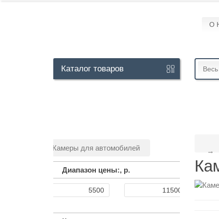
О 
Кабинет
Каталог
товаров
Весь
+7
929
113-
13-
Камеры для автомобилей
26
Ка
Диапазон цены:,
р.
Режим
работы