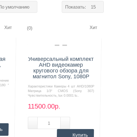
По умолчанию
Показать:
15
Хит
Хит
(0)
Нашли дешевле?
ая
Универсальный комплект
,
AHD видеокамер
кругового обзора для
магнитол Sony, 1080P
чение
180 °
Характеристики Камеры 4 шт AHD/1080P
Матрица 1/3“ CMOS (Sony 307)
Чувствительность, lux 0.0001 lu..
11500.00р.
ь
Купить