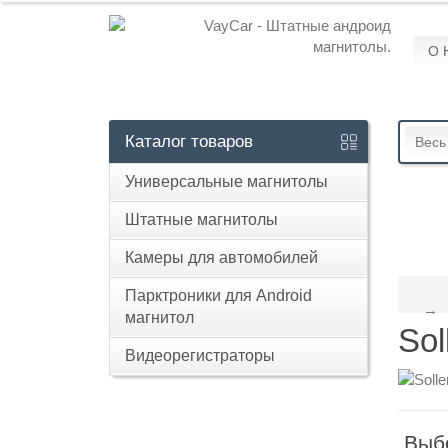
О 
Кабинет
+7
Каталог
товаров
Весь
929
Универсальные магнитолы
113-
13-
Штатные магнитолы
26
Камеры для автомобилей
Парктроники для Android
магнитол
Режим
Sol
работы
Видеорегистраторы
Контакты
Выб