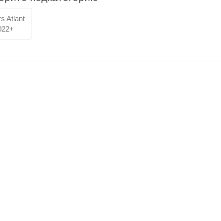
rs Atlant
022+