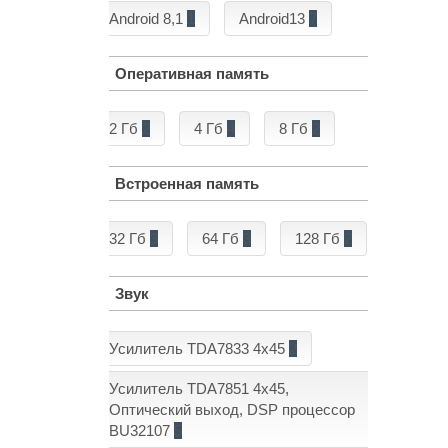
Android 8,1
1
Android13
7
Оперативная память
2 Гб
2
4 Гб
4
8 Гб
2
Встроенная память
32 Гб
3
64 Гб
3
128 Гб
2
Звук
Усилитель TDA7833 4x45
2
Усилитель TDA7851 4x45,
Оптический выход, DSP процессор
BU32107
5