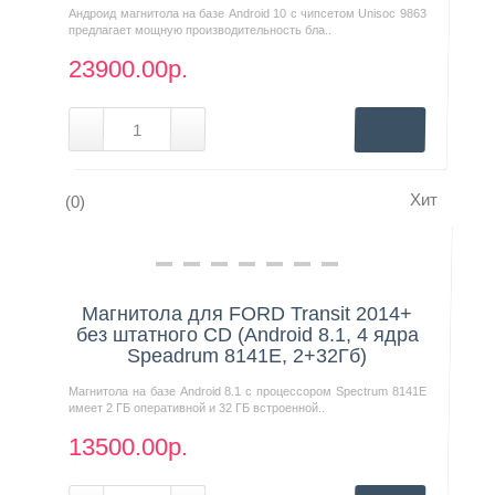
Андроид магнитола на базе Android 10 с чипсетом Unisoc 9863
предлагает мощную производительность бла..
23900.00р.
Хит
(0)
Нашли дешевле?
Магнитола для FORD Transit 2014+
без штатного CD (Android 8.1, 4 ядра
Speadrum 8141E, 2+32Гб)
Магнитола на базе Android 8.1 с процессором Spectrum 8141E
имеет 2 ГБ оперативной и 32 ГБ встроенной..
13500.00р.