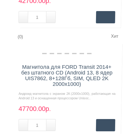
42700.00р.
Хит
(0)
Нашли дешевле?
Магнитола для FORD Transit 2014+
без штатного CD (Android 13, 8 ядер
UIS7862, 8+128Гб, SIM, QLED 2K
2000x1000)
Андроид магнитола с экраном 2К (2000х1000), работающая на
Android 13 и оснащенная процессором Unisoc..
47700.00р.