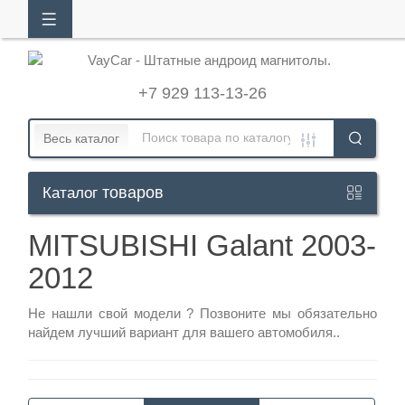
АЛОГ
ТОВАРОВ
+7 929 113-13-26
Кабинет
Весь каталог
товаров
Каталог
+7
929
MITSUBISHI Galant 2003-
113-
2012
13-
26
Не нашли свой модели ?
Позвоните
мы обязательно
найдем лучший вариант для вашего автомобиля..
Режим
работы