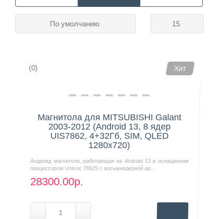
По умолчанию
15
Контакты
(0)
Хит
Магнитола для MITSUBISHI Galant
2003-2012 (Android 13, 8 ядер
UIS7862, 4+32Гб, SIM, QLED
1280x720)
Андроид магнитола, работающая на Android 13 и оснащенная
процессором Unisoc 7862S с восьмиядерной ар..
28300.00р.