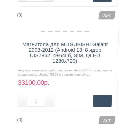
(0)
Хит
Магнитола для MITSUBISHI Galant
2003-2012 (Android 13, 8 ядер
UIS7862, 4+64Гб, SIM, QLED
1280x720)
Андроид магнитола, работающая на Android 13 и оснащенная
процессором Unisoc 7862S с восьмиядерной ар..
33100.00р.
(0)
Хит