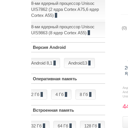
8-ми ядерный процессор Unisoc
UIS7862 (2 ядра Cortex A75,6 ядер
Cortex А55)
5
8-ми ядерный процессор Unisoc
(0)
UIS9863 (8 ядер Cortex А55)
2
Версия Android
Android 8,1
1
Android13
7
2
я
Оперативная память
Ан
And
2 Гб
2
4 Гб
4
8 Гб
2
Uni
4
Встроенная память
32 Гб
3
64 Гб
3
128 Гб
2