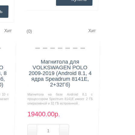
ь
Хит
Хит
(0)
Нашли дешевле?
Магнитола для
O
VOLKSWAGEN POLO
, 8
2009-2019 (Android 8.1, 4
б,
ядра Speadrum 8141E,
0)
2+32Гб)
d 10 с
Магнитола на базе Android 8.1 с
агает
процессором Spectrum 8141E имеет 2 ГБ
оперативной и 32 ГБ встроенной..
19400.00р.