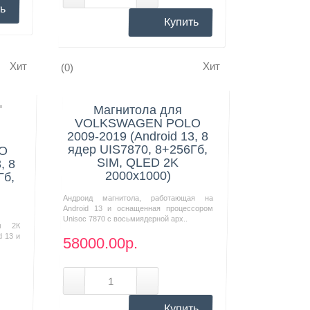
ь
Купить
Хит
Хит
(0)
Нашли дешевле?
Магнитола для
VOLKSWAGEN POLO
2009-2019 (Android 13, 8
ядер UIS7870, 8+256Гб,
O
SIM, QLED 2K
, 8
2000x1000)
Гб,
Андроид магнитола, работающая на
Android 13 и оснащенная процессором
Unisoc 7870 с восьмиядерной арх..
м 2К
d 13 и
58000.00р.
Купить