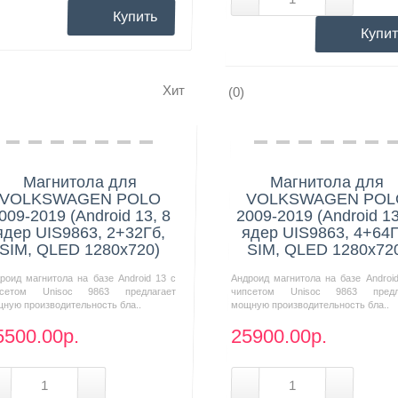
Купить
Купит
Хит
(0)
Нашли дешевле?
Нашли дешевле?
Магнитола для
Магнитола для
VOLKSWAGEN POLO
VOLKSWAGEN POL
009-2019 (Android 13, 8
2009-2019 (Android 13
ядер UIS9863, 2+32Гб,
ядер UIS9863, 4+64Г
SIM, QLED 1280x720)
SIM, QLED 1280x72
роид магнитола на базе Android 13 с
Андроид магнитола на базе Androi
псетом Unisoc 9863 предлагает
чипсетом Unisoc 9863 предл
ную производительность бла..
мощную производительность бла..
5500.00р.
25900.00р.