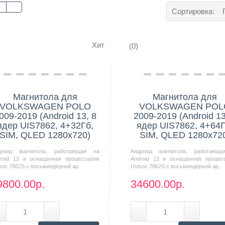
Сортировка:
Хит
(0)
Нашли дешевле?
Нашли дешевле?
Магнитола для
Магнитола для
VOLKSWAGEN POLO
VOLKSWAGEN POL
009-2019 (Android 13, 8
2009-2019 (Android 13
ядер UIS7862, 4+32Гб,
ядер UIS7862, 4+64Г
SIM, QLED 1280x720)
SIM, QLED 1280x72
дроид магнитола, работающая на
Андроид магнитола, работающ
roid 13 и оснащенная процессором
Android 13 и оснащенная процес
soc 7862S с восьмиядерной ар..
Unisoc 7862S с восьмиядерной ар..
9800.00р.
34600.00р.