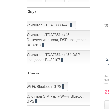
Звук
Усилитель TDA7833 4x45
2
(0)
Усилитель TDA7851 4x45,
Оптический выход, DSP процессор
BU32107
5
Усилитель TDA7851 4x45б DSP
2
процессор BU32107
1
Связь
Анд
чи
мощ
Wi-Fi, Bluetooth, GPS
1
2
Слот под SIM карту,Wi-Fi, Bluetooth,
GPS
7