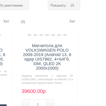
По умолчанию
Показать:
15
Хит
Хит
(0)
Нашли дешевле?
Магнитола для
O
VOLKSWAGEN POLO
, 8
2009-2019 (Android 13, 8
б,
ядер UIS7862, 4+64Гб,
0)
SIM, QLED 2K
2000x1000)
ая на
сором
Андроид магнитола с экраном 2К
(2000х1000), работающая на Android 13 и
оснащенная процессором Unisoc..
39600.00р.