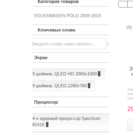
Категория товаров
VOLKSWAGEN POLO 2009-2019
Контакты
(0)
Ключевые слова
Экран
2
9 дюймов, QLED HD 2000x1000
2
9 дюймов, QLED,1280x780
6
Ан
And
Uni
Процессор
2
4-х ядерный процессор Spectrum
8141E
1