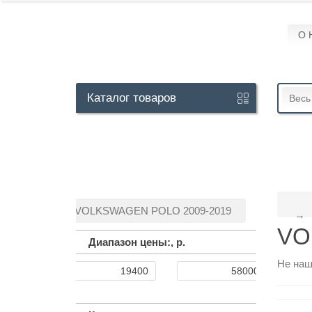
О 
Кабинет
Каталог
товаров
Весь
+7
929
113-
13-
VOLKSWAGEN POLO 2009-2019
26
VO
Диапазон цены:,
р.
Не наш
Режим
работы