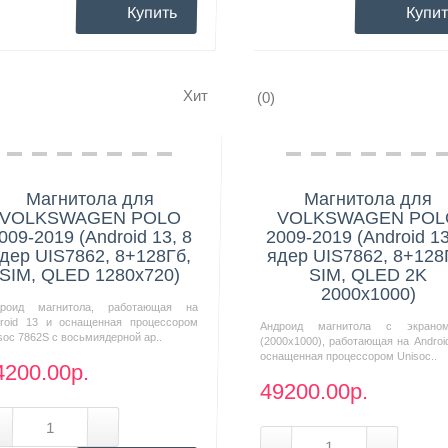
Купить
Купит
Хит
(0)
Нашли дешевле?
Нашли дешевле?
Магнитола для
Магнитола для
VOLKSWAGEN POLO
VOLKSWAGEN POL
009-2019 (Android 13, 8
2009-2019 (Android 13
дер UIS7862, 8+128Гб,
ядер UIS7862, 8+128
SIM, QLED 1280x720)
SIM, QLED 2K
2000x1000)
дроид магнитола, работающая на
roid 13 и оснащенная процессором
Андроид магнитола с экрано
soc 7862S с восьмиядерной ар..
(2000х1000), работающая на Androi
оснащенная процессором Unisoc..
4200.00р.
49200.00р.