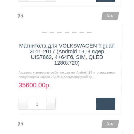
(0)
Хит
Магнитола для VOLKSWAGEN Tiguan
2011-2017 (Android 13, 8 ядер
UIS7862, 4+64Гб, SIM, QLED
1280x720)
Андроид магнитола, работающая на Android 13 и оснащенная
процессором Unisoc 7862S с восьмиядерной ар..
35600.00р.
(0)
Хит