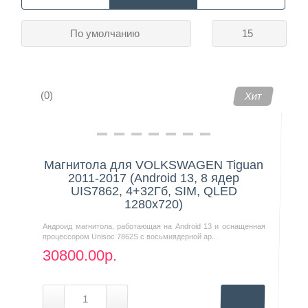
По умолчанию
15
Контакты
(0)
Хит
Магнитола для VOLKSWAGEN Tiguan
2011-2017 (Android 13, 8 ядер
UIS7862, 4+32Гб, SIM, QLED
1280x720)
Андроид магнитола, работающая на Android 13 и оснащенная
процессором Unisoc 7862S с восьмиядерной ар..
30800.00р.