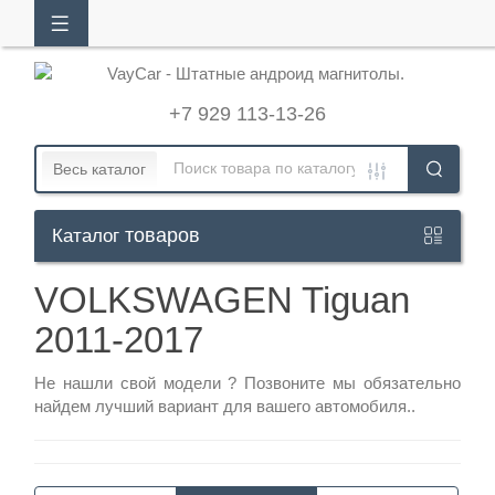
АЛОГ
ТОВАРОВ
+7 929 113-13-26
Кабинет
Весь каталог
товаров
Каталог
+7
929
VOLKSWAGEN Tiguan
113-
2011-2017
13-
26
Не нашли свой модели ?
Позвоните
мы обязательно
найдем лучший вариант для вашего автомобиля..
Режим
работы