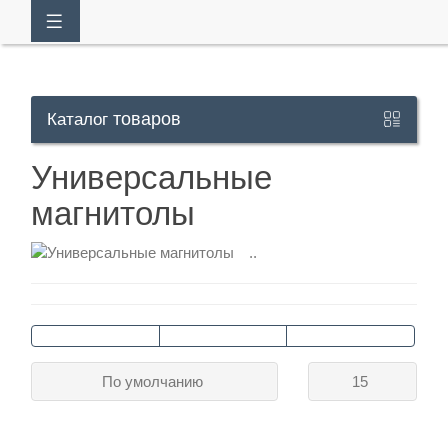
товаров
Каталог
Кабинет
Универсальные
магнитолы
+7
929
..
113-
13-
26
По умолчанию
15
Режим
работы