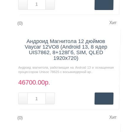
Хит
(0)
Нашли дешевле?
Андроид Магнитола 12 дюймов
Vaycar 12VO8 (Android 13, 8 ядер
UIS7862, 8+128Гб, SIM, QLED
1920x720)
Андроид магнитола, работающая на Android 13 и оснащенная
процессором Unisoc 7862S с восьмиядерной ар..
46700.00р.
Хит
(0)
Нашли дешевле?