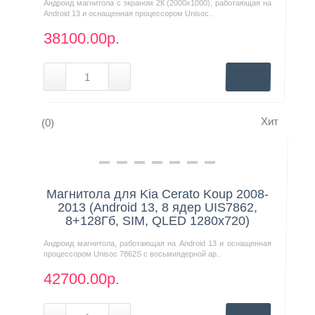
Андроид магнитола с экраном 2К (2000х1000), работающая на
Android 13 и оснащенная процессором Unisoc..
38100.00р.
Хит
(0)
Нашли дешевле?
Магнитола для Kia Cerato Koup 2008-
2013 (Android 13, 8 ядер UIS7862,
8+128Гб, SIM, QLED 1280x720)
Андроид магнитола, работающая на Android 13 и оснащенная
процессором Unisoc 7862S с восьмиядерной ар..
42700.00р.