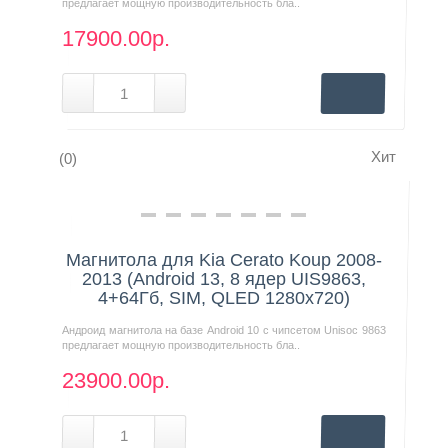
предлагает мощную производительность бла..
17900.00р.
Хит
(0)
Нашли дешевле?
Магнитола для Kia Cerato Koup 2008-
2013 (Android 13, 8 ядер UIS9863,
4+64Гб, SIM, QLED 1280x720)
Андроид магнитола на базе Android 10 с чипсетом Unisoc 9863
предлагает мощную производительность бла..
23900.00р.