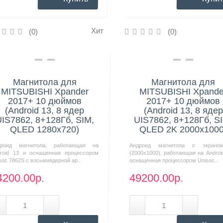
Хит
(0)
(0)
Нашли дешевле?
Нашли дешевле?
Магнитола для
Магнитола для
MITSUBISHI Xpander
MITSUBISHI Xpande
2017+ 10 дюймов
2017+ 10 дюймов
(Android 13, 8 ядер
(Android 13, 8 ядер
IS7862, 8+128Гб, SIM,
UIS7862, 8+128Гб, S
QLED 1280x720)
QLED 2K 2000x1000
дроид магнитола, работающая на
Андроид магнитола с экрано
roid 13 и оснащенная процессором
(2000х1000), работающая на Androi
soc 7862S с восьмиядерной ар..
оснащенная процессором Unisoc..
4200.00р.
49200.00р.