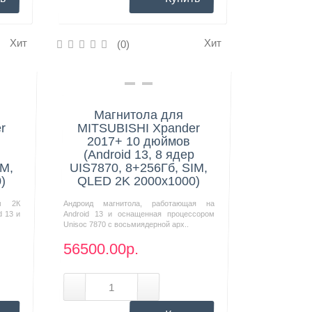
Хит
Хит
(0)
Нашли дешевле?
Магнитола для
r
MITSUBISHI Xpander
2017+ 10 дюймов
(Android 13, 8 ядер
IM,
UIS7870, 8+256Гб, SIM,
)
QLED 2K 2000x1000)
м 2К
Андроид магнитола, работающая на
d 13 и
Android 13 и оснащенная процессором
Unisoc 7870 с восьмиядерной арх..
56500.00р.