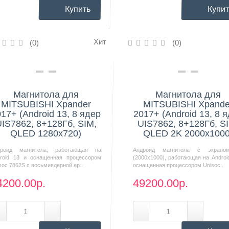
Купить
Купит
Хит
(0)
(0)
Нашли дешевле?
Нашли дешевле?
Магнитола для
Магнитола для
MITSUBISHI Xpander
MITSUBISHI Xpande
17+ (Android 13, 8 ядер
2017+ (Android 13, 8 
IS7862, 8+128Гб, SIM,
UIS7862, 8+128Гб, S
QLED 1280x720)
QLED 2K 2000x1000
дроид магнитола, работающая на
Андроид магнитола с экрано
roid 13 и оснащенная процессором
(2000х1000), работающая на Androi
soc 7862S с восьмиядерной ар..
оснащенная процессором Unisoc..
4200.00р.
49200.00р.