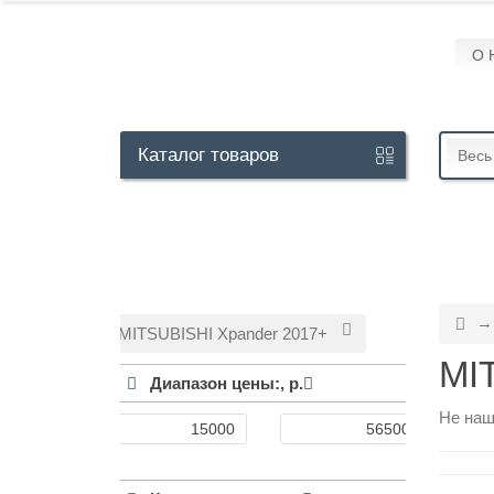
О 
Кабинет
Каталог
товаров
Весь
+7
929
113-
13-
MITSUBISHI Xpander 2017+
26
MI
Диапазон цены:,
р.
Не наш
Режим
работы