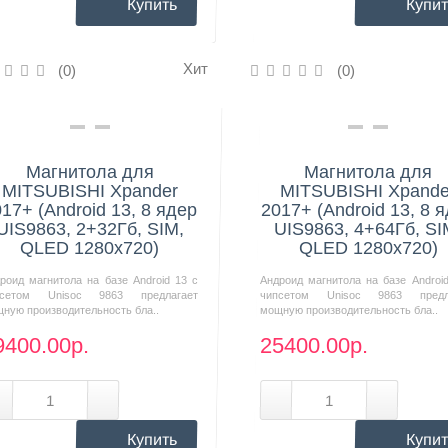
Купить
Купит
Хит
(0)
(0)
Нашли дешевле?
Нашли дешевле?
Магнитола для
Магнитола для
MITSUBISHI Xpander
MITSUBISHI Xpande
17+ (Android 13, 8 ядер
2017+ (Android 13, 8 
UIS9863, 2+32Гб, SIM,
UIS9863, 4+64Гб, SI
QLED 1280x720)
QLED 1280x720)
роид магнитола на базе Android 13 с
Андроид магнитола на базе Androi
псетом Unisoc 9863 предлагает
чипсетом Unisoc 9863 предл
ную производительность бла..
мощную производительность бла..
9400.00р.
25400.00р.
Купить
Купит