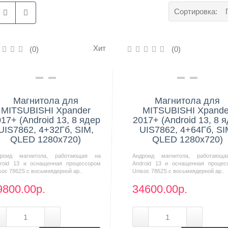
Сортировка:
Хит
(0)
(0)
Нашли дешевле?
Нашли дешевле?
Магнитола для
Магнитола для
MITSUBISHI Xpander
MITSUBISHI Xpande
17+ (Android 13, 8 ядер
2017+ (Android 13, 8 
UIS7862, 4+32Гб, SIM,
UIS7862, 4+64Гб, SI
QLED 1280x720)
QLED 1280x720)
дроид магнитола, работающая на
Андроид магнитола, работающ
roid 13 и оснащенная процессором
Android 13 и оснащенная процес
soc 7862S с восьмиядерной ар..
Unisoc 7862S с восьмиядерной ар..
9800.00р.
34600.00р.