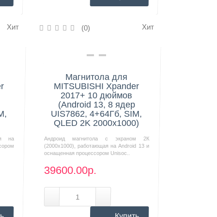
Хит
Хит
(0)
Нашли дешевле?
Магнитола для
r
MITSUBISHI Xpander
2017+ 10 дюймов
(Android 13, 8 ядер
M,
UIS7862, 4+64Гб, SIM,
QLED 2K 2000x1000)
ая на
Андроид магнитола с экраном 2К
сором
(2000х1000), работающая на Android 13 и
оснащенная процессором Unisoc..
39600.00р.
ь
Купить