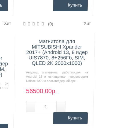
ь
Купить
Хит
Хит
(0)
Нашли дешевле?
Магнитола для
MITSUBISHI Xpander
2017+ (Android 13, 8 ядер
UIS7870, 8+256Гб, SIM,
r
QLED 2K 2000x1000)
ядер
IM,
Андроид магнитола, работающая на
)
Android 13 и оснащенная процессором
Unisoc 7870 с восьмиядерной арх..
м 2К
d 13 и
56500.00р.
Купить