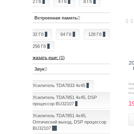
2 Гб
4
4 Гб
8
8 Гб
5
Встроенная память
32 Гб
6
64 Гб
6
128 Гб
4
256 Гб
1
Показать еще: (1)
20
Звук
Анд
Усилитель TDA7833 4x45
4
чи
мощ
Усилитель TDA7851 4x45, DSP
1
процессор BU32107
1
Усилитель TDA7851 4x45,
Оптический выход, DSP процессор
BU32107
10