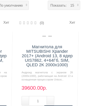
По умолчанию
Показать:
15
Хит
Хит
(0)
Нашли дешевле?
Магнитола для
r
MITSUBISHI Xpander
ядер
2017+ (Android 13, 8 ядер
M,
UIS7862, 4+64Гб, SIM,
QLED 2K 2000x1000)
ая на
Андроид магнитола с экраном 2К
сором
(2000х1000), работающая на Android 13 и
оснащенная процессором Unisoc..
39600.00р.