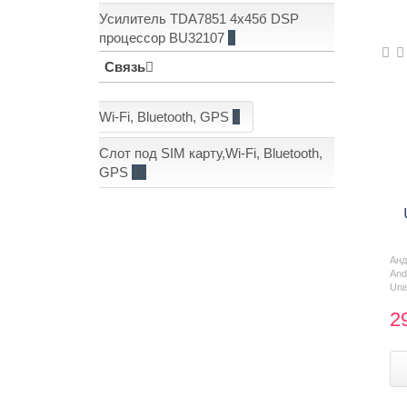
Усилитель TDA7851 4x45б DSP
Показать еще: (1)
процессор BU32107
2
Связь
Wi-Fi, Bluetooth, GPS
2
Слот под SIM карту,Wi-Fi, Bluetooth,
GPS
15
Ан
And
Uni
2