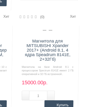
ь
Хит
Хит
(0)
Нашли дешевле?
Магнитола для
r
MITSUBISHI Xpander
ядер
2017+ (Android 8.1, 4
M,
ядра Speadrum 8141E,
2+32Гб)
d 10 с
Магнитола на базе Android 8.1 с
агает
процессором Spectrum 8141E имеет 2 ГБ
оперативной и 32 ГБ встроенной..
15000.00р.
ь
Купить