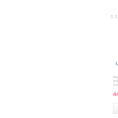
U
Ан
And
Uni
4