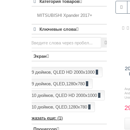
Категория товаров
MITSUBISHI Xpander 2017+
Контакты
Ключевые слова
Экран
20
9 дюймов, QLED HD 2000x1000
2
9 дюймов, QLED,1280x780
6
Ан
And
10 дюймов, QLED HD 2000x1000
3
Uni
2
10 дюймов, QLED,1280x780
6
Показать еще: (1)
Процессор