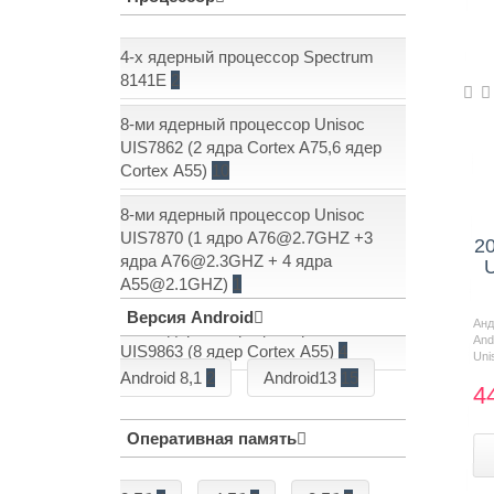
4-х ядерный процессор Spectrum
8141E
2
8-ми ядерный процессор Unisoc
UIS7862 (2 ядра Cortex A75,6 ядер
Cortex А55)
10
8-ми ядерный процессор Unisoc
UIS7870 (1 ядро A76@2.7GHZ +3
20
ядра A76@2.3GHZ + 4 ядра
U
Показать еще: (1)
A55@2.1GHZ)
1
Версия Android
Ан
8-ми ядерный процессор Unisoc
And
UIS9863 (8 ядер Cortex А55)
4
Uni
Android 8,1
2
Android13
15
4
Оперативная память