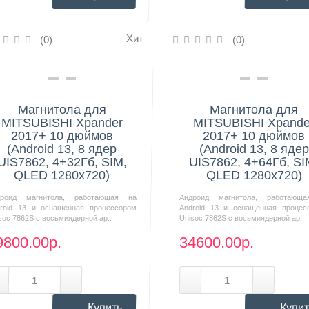
Хит
(0)
(0)
Нашли дешевле?
Нашли дешевле?
Магнитола для
Магнитола для
MITSUBISHI Xpander
MITSUBISHI Xpande
2017+ 10 дюймов
2017+ 10 дюймов
(Android 13, 8 ядер
(Android 13, 8 ядер
UIS7862, 4+32Гб, SIM,
UIS7862, 4+64Гб, SI
QLED 1280x720)
QLED 1280x720)
дроид магнитола, работающая на
Андроид магнитола, работающ
roid 13 и оснащенная процессором
Android 13 и оснащенная процес
soc 7862S с восьмиядерной ар..
Unisoc 7862S с восьмиядерной ар..
9800.00р.
34600.00р.
Купить
Купит