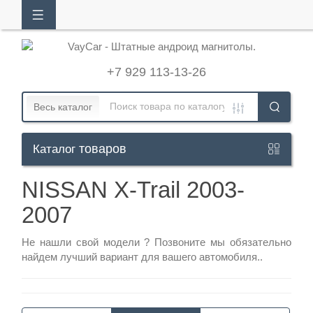
АЛОГ
ТОВАРОВ
+7 929 113-13-26
Кабинет
Весь каталог
товаров
Каталог
+7
929
NISSAN X-Trail 2003-
113-
2007
13-
26
Не нашли свой модели ?
Позвоните
мы обязательно
найдем лучший вариант для вашего автомобиля..
Режим
работы