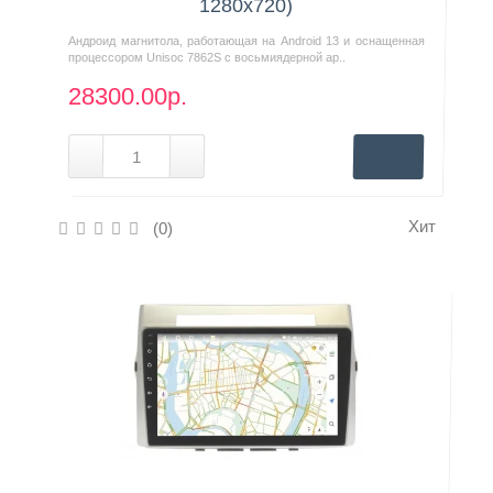
1280x720)
Андроид магнитола, работающая на Android 13 и оснащенная
процессором Unisoc 7862S с восьмиядерной ар..
28300.00р.
Хит
(0)