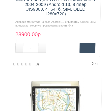
2004-2009 (Android 13, 8 ядер
UIS9863, 4+64Гб, SIM, QLED
1280x720)
Андроид магнитола на базе Android 10 с чипсетом Unisoc 9863
предлагает мощную производительность бла..
23900.00р.
Хит
(0)