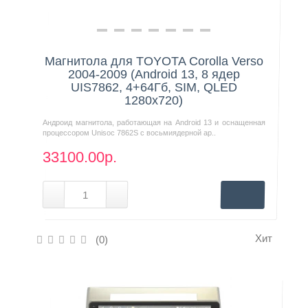
Нашли дешевле?
Магнитола для TOYOTA Corolla Verso
2004-2009 (Android 13, 8 ядер
UIS7862, 4+64Гб, SIM, QLED
1280x720)
Андроид магнитола, работающая на Android 13 и оснащенная
процессором Unisoc 7862S с восьмиядерной ар..
33100.00р.
Хит
(0)