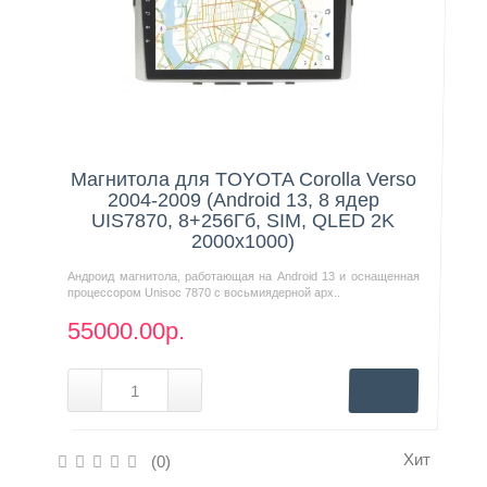
Нашли дешевле?
Магнитола для TOYOTA Corolla Verso
2004-2009 (Android 13, 8 ядер
UIS7870, 8+256Гб, SIM, QLED 2K
2000x1000)
Андроид магнитола, работающая на Android 13 и оснащенная
процессором Unisoc 7870 с восьмиядерной арх..
55000.00р.
Хит
(0)