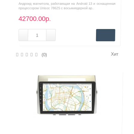
Андроид магнитола, работающая на Android 13 и оснащенная
процессором Unisoc 7862S с восьмиядерной ар..
42700.00р.
Хит
(0)