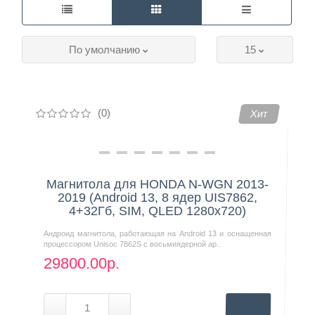
Контакты
По умолчанию
15
(0)
Хит
Магнитола для HONDA N-WGN 2013-
2019 (Android 13, 8 ядер UIS7862,
4+32Гб, SIM, QLED 1280x720)
Андроид магнитола, работающая на Android 13 и оснащенная
процессором Unisoc 7862S с восьмиядерной ар..
29800.00р.