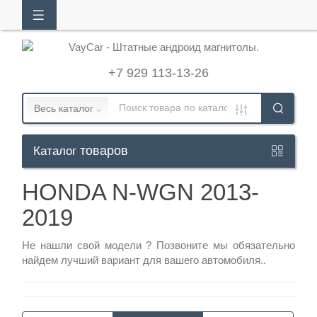
АЛОГ
ТОВАРОВ
+7 929 113-13-26
Кабинет
Весь каталог
товаров
Каталог
+7
929
HONDA N-WGN 2013-
113-
2019
13-
26
Не нашли свой модели ?
Позвоните
мы обязательно
найдем лучший вариант для вашего автомобиля..
Режим
работы