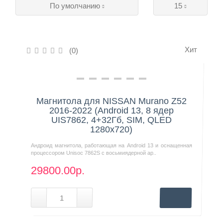
По умолчанию
15
Контакты
Хит
(0)
Нашли дешевле?
Магнитола для NISSAN Murano Z52
2016-2022 (Android 13, 8 ядер
UIS7862, 4+32Гб, SIM, QLED
1280x720)
Андроид магнитола, работающая на Android 13 и оснащенная
процессором Unisoc 7862S с восьмиядерной ар..
29800.00р.