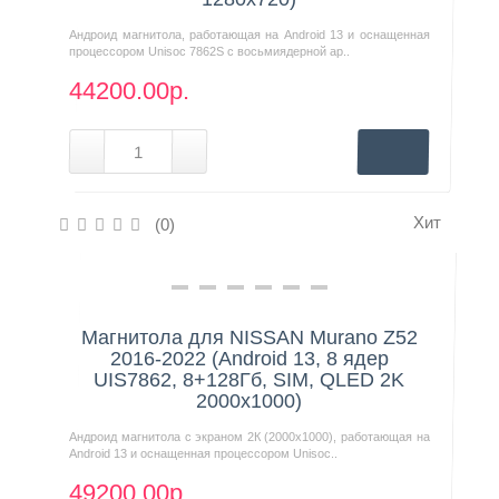
Андроид магнитола, работающая на Android 13 и оснащенная
процессором Unisoc 7862S с восьмиядерной ар..
44200.00р.
Хит
(0)
Нашли дешевле?
Магнитола для NISSAN Murano Z52
2016-2022 (Android 13, 8 ядер
UIS7862, 8+128Гб, SIM, QLED 2K
2000x1000)
Андроид магнитола с экраном 2К (2000х1000), работающая на
Android 13 и оснащенная процессором Unisoc..
49200.00р.