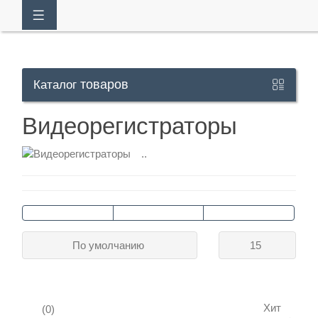
товаров
Каталог
Кабинет
Видеорегистраторы
+7
..
929
113-
13-
26
По умолчанию
15
Режим
работы
Хит
(0)