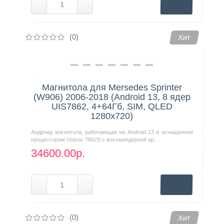
(0)
Хит
Магнитола для Mersedes Sprinter
(W906) 2006-2018 (Android 13, 8 ядер
UIS7862, 4+64Гб, SIM, QLED
1280x720)
Андроид магнитола, работающая на Android 13 и оснащенная
процессором Unisoc 7862S с восьмиядерной ар..
34600.00р.
(0)
Хит