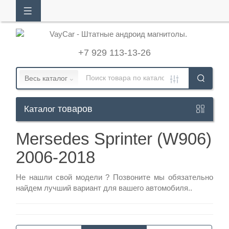
АЛОГ
ТОВАРОВ
+7 929 113-13-26
Кабинет
Весь каталог
товаров
Каталог
+7
929
Mersedes Sprinter (W906)
113-
2006-2018
13-
26
Не нашли свой модели ?
Позвоните
мы обязательно
найдем лучший вариант для вашего автомобиля..
Режим
работы