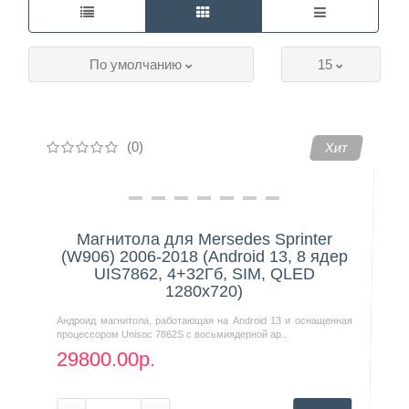
Контакты
По умолчанию
15
(0)
Хит
Магнитола для Mersedes Sprinter
(W906) 2006-2018 (Android 13, 8 ядер
UIS7862, 4+32Гб, SIM, QLED
1280x720)
Андроид магнитола, работающая на Android 13 и оснащенная
процессором Unisoc 7862S с восьмиядерной ар..
29800.00р.