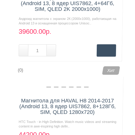
(Android 13, 8 ядер UIS7862, 4+64Гб,
SIM, QLED 2K 2000x1000)
Андроид магнитола с экраном 2К (2000х1000), работающая на
Android 13 и оснащенная процессором Unisoc..
39600.00р.
(0)
Хит
Магнитола для HAVAL H8 2014-2017
(Android 13, 8 ядер UIS7862, 8+128Гб,
SIM, QLED 1280x720)
HTC Touch - in High Definition. Watch music videos and streaming
content in awe-inspiring high defin..
44200.00р.