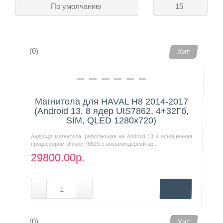
По умолчанию
15
Контакты
(0)
Хит
Магнитола для HAVAL H8 2014-2017
(Android 13, 8 ядер UIS7862, 4+32Гб,
SIM, QLED 1280x720)
Андроид магнитола, работающая на Android 13 и оснащенная
процессором Unisoc 7862S с восьмиядерной ар..
29800.00р.
(0)
Хит