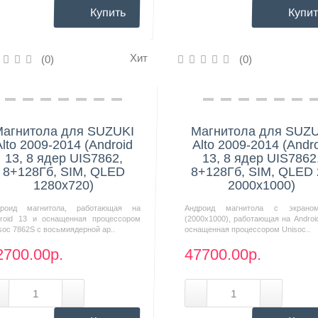
Купить
Купит
Хит
(0)
(0)
Нашли дешевле?
Нашли дешевле?
агнитола для SUZUKI
Магнитола для SUZ
Alto 2009-2014 (Android
Alto 2009-2014 (Andr
13, 8 ядер UIS7862,
13, 8 ядер UIS7862
8+128Гб, SIM, QLED
8+128Гб, SIM, QLED
1280x720)
2000x1000)
дроид магнитола, работающая на
Андроид магнитола с экрано
roid 13 и оснащенная процессором
(2000х1000), работающая на Androi
soc 7862S с восьмиядерной ар..
оснащенная процессором Unisoc..
2700.00р.
47700.00р.