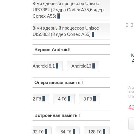
8-ми ядерный процессор Unisoc
UIS7862 (2 ядра Cortex A75,6 ядер
Cortex А55)
5
8-ми ядерный процессор Unisoc
UIS9863 (8 ядер Cortex А55)
2
Версия Android
М
Android 8,1
1
Android13
7
Оперативная память
Ан
And
Uni
2 Гб
2
4 Гб
4
8 Гб
2
4
Встроенная память
32 Гб
3
64 Гб
3
128 Гб
2