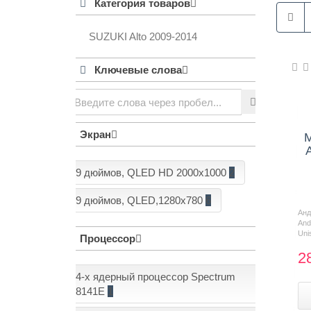
Категория товаров
SUZUKI Alto 2009-2014
Контакты
Ключевые слова
Экран
М
9 дюймов, QLED HD 2000x1000
2
9 дюймов, QLED,1280x780
6
Ан
And
Uni
Процессор
2
4-х ядерный процессор Spectrum
8141E
1