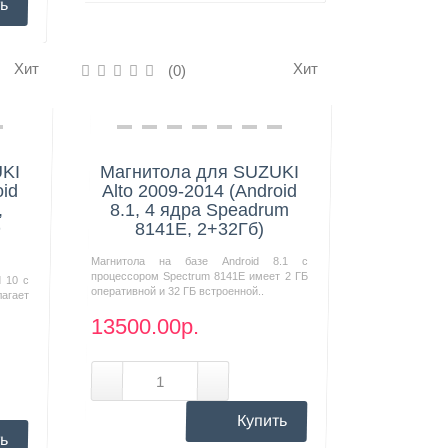
ь
Хит
Хит
(0)
Нашли дешевле?
UKI
Магнитола для SUZUKI
oid
Alto 2009-2014 (Android
,
8.1, 4 ядра Speadrum
D
8141E, 2+32Гб)
Магнитола на базе Android 8.1 с
процессором Spectrum 8141E имеет 2 ГБ
d 10 с
оперативной и 32 ГБ встроенной..
агает
13500.00р.
Купить
ь