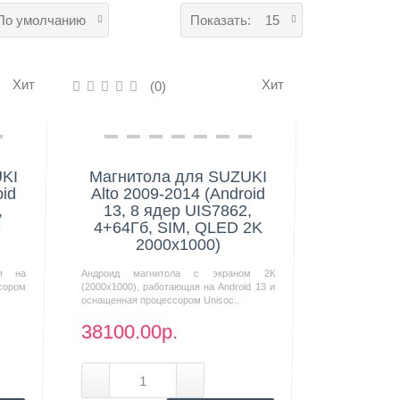
По умолчанию
Показать:
15
Хит
Хит
(0)
Нашли дешевле?
UKI
Магнитола для SUZUKI
oid
Alto 2009-2014 (Android
,
13, 8 ядер UIS7862,
D
4+64Гб, SIM, QLED 2K
2000x1000)
ая на
Андроид магнитола с экраном 2К
сором
(2000х1000), работающая на Android 13 и
оснащенная процессором Unisoc..
38100.00р.