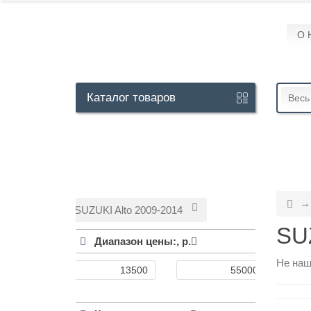
О 
Кабинет
Каталог
товаров
Весь
+7
929
113-
13-
SUZUKI Alto 2009-2014
26
SUZ
Диапазон цены:,
р.
Не наш
Режим
работы