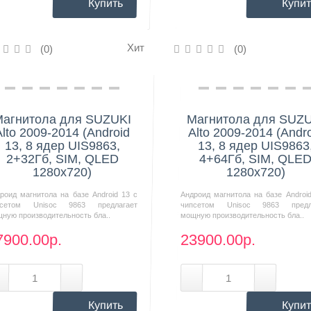
Купить
Купит
Хит
(0)
(0)
Нашли дешевле?
Нашли дешевле?
агнитола для SUZUKI
Магнитола для SUZ
Alto 2009-2014 (Android
Alto 2009-2014 (Andr
13, 8 ядер UIS9863,
13, 8 ядер UIS9863
2+32Гб, SIM, QLED
4+64Гб, SIM, QLE
1280x720)
1280x720)
роид магнитола на базе Android 13 с
Андроид магнитола на базе Androi
псетом Unisoc 9863 предлагает
чипсетом Unisoc 9863 предл
ную производительность бла..
мощную производительность бла..
7900.00р.
23900.00р.
Купить
Купит