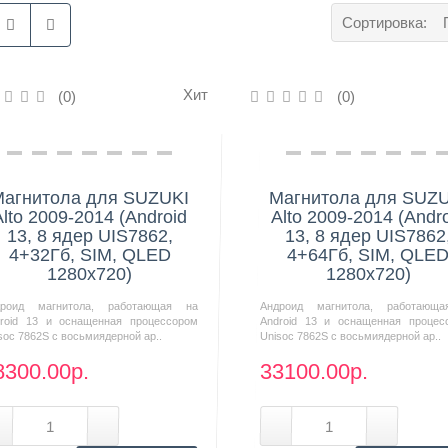
Сортировка:
Хит
(0)
(0)
Нашли дешевле?
Нашли дешевле?
агнитола для SUZUKI
Магнитола для SUZ
Alto 2009-2014 (Android
Alto 2009-2014 (Andr
13, 8 ядер UIS7862,
13, 8 ядер UIS7862
4+32Гб, SIM, QLED
4+64Гб, SIM, QLE
1280x720)
1280x720)
дроид магнитола, работающая на
Андроид магнитола, работающ
roid 13 и оснащенная процессором
Android 13 и оснащенная процес
soc 7862S с восьмиядерной ар..
Unisoc 7862S с восьмиядерной ар..
8300.00р.
33100.00р.