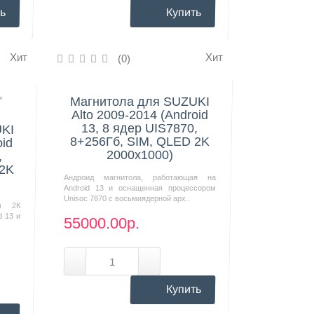
ь
Купить
Хит
Хит
(0)
Нашли дешевле?
Магнитола для SUZUKI
Alto 2009-2014 (Android
13, 8 ядер UIS7870,
UKI
8+256Гб, SIM, QLED 2K
oid
2000x1000)
,
 2K
Андроид магнитола, работающая на
Android 13 и оснащенная процессором
Unisoc 7870 с восьмиядерной арх..
м 2К
d 13 и
55000.00р.
Купить