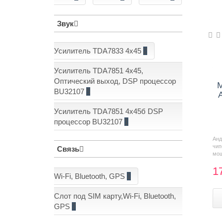
Звук
Усилитель TDA7833 4x45
2
Усилитель TDA7851 4x45,
Оптический выход, DSP процессор
М
BU32107
5
Усилитель TDA7851 4x45б DSP
процессор BU32107
1
Анд
чи
Связь
мощ
1
Wi-Fi, Bluetooth, GPS
1
Слот под SIM карту,Wi-Fi, Bluetooth,
GPS
7