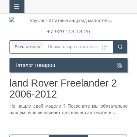
АЛОГ
ТОВАРОВ
+7 929 113-13-26
Кабинет
Весь каталог
товаров
Каталог
+7
929
land Rover Freelander 2
113-
2006-2012
13-
26
Не нашли свой модели ?
Позвоните
мы обязательно
найдем лучший вариант для вашего автомобиля..
Режим
работы