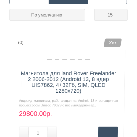
По умолчанию
15
Контакты
(0)
Хит
Магнитола для land Rover Freelander
2 2006-2012 (Android 13, 8 ядер
UIS7862, 4+32Гб, SIM, QLED
1280x720)
Андроид магнитола, работающая на Android 13 и оснащенная
процессором Unisoc 7862S с восьмиядерной ар..
29800.00р.