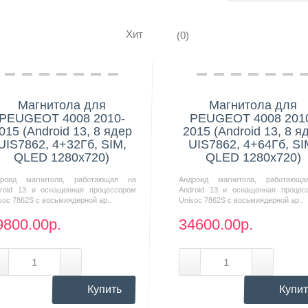
Хит
(0)
Нашли дешевле?
Нашли дешевле?
Магнитола для
Магнитола для
PEUGEOT 4008 2010-
PEUGEOT 4008 201
015 (Android 13, 8 ядер
2015 (Android 13, 8 я
UIS7862, 4+32Гб, SIM,
UIS7862, 4+64Гб, SI
QLED 1280x720)
QLED 1280x720)
дроид магнитола, работающая на
Андроид магнитола, работающ
roid 13 и оснащенная процессором
Android 13 и оснащенная процес
soc 7862S с восьмиядерной ар..
Unisoc 7862S с восьмиядерной ар..
9800.00р.
34600.00р.
Купить
Купит