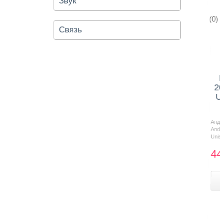
Звук
(0)
Связь
2
U
Ан
And
Uni
4