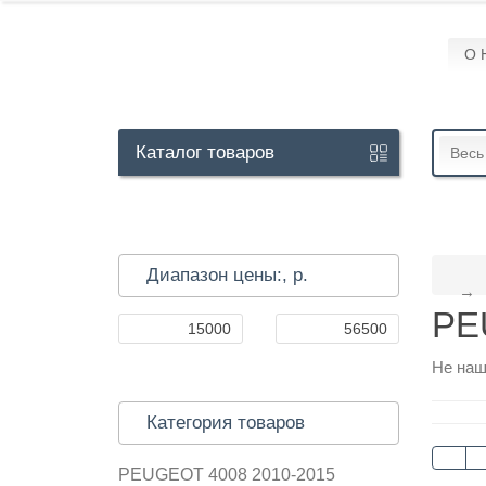
О 
Кабинет
Каталог
товаров
Весь
+7
929
Диапазон цены:,
р.
113-
PE
13-
26
Не наш
Категория товаров
Режим
работы
PEUGEOT 4008 2010-2015