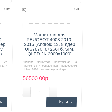
Хит
Хит
(0)
Нашли дешевле?
Магнитола для
0-
PEUGEOT 4008 2010-
дер
2015 (Android 13, 8 ядер
IM,
UIS7870, 8+256Гб, SIM,
)
QLED 2K 2000x1000)
м 2К
Андроид магнитола, работающая на
d 13 и
Android 13 и оснащенная процессором
Unisoc 7870 с восьмиядерной арх..
56500.00р.
ь
Купить