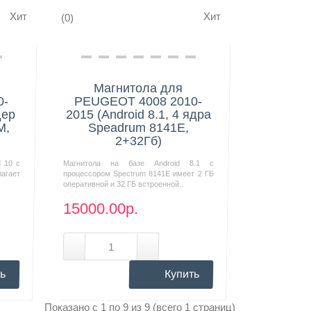
Хит
Хит
(0)
Нашли дешевле?
Магнитола для
0-
PEUGEOT 4008 2010-
дер
2015 (Android 8.1, 4 ядра
M,
Speadrum 8141E,
2+32Гб)
d 10 с
Магнитола на базе Android 8.1 с
агает
процессором Spectrum 8141E имеет 2 ГБ
оперативной и 32 ГБ встроенной..
15000.00р.
ь
Купить
Показано с 1 по 9 из 9 (всего 1 страниц)