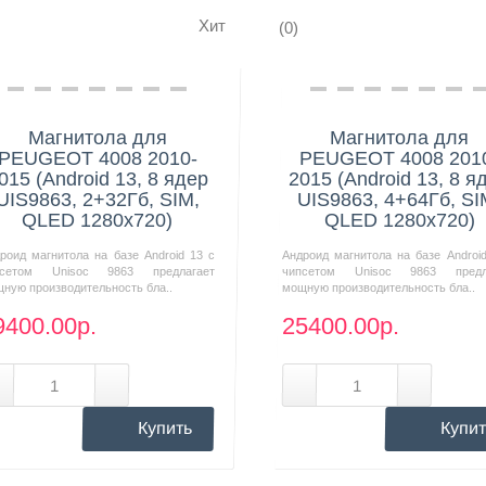
Хит
(0)
Нашли дешевле?
Нашли дешевле?
Магнитола для
Магнитола для
PEUGEOT 4008 2010-
PEUGEOT 4008 201
015 (Android 13, 8 ядер
2015 (Android 13, 8 я
UIS9863, 2+32Гб, SIM,
UIS9863, 4+64Гб, SI
QLED 1280x720)
QLED 1280x720)
роид магнитола на базе Android 13 с
Андроид магнитола на базе Androi
псетом Unisoc 9863 предлагает
чипсетом Unisoc 9863 предл
ную производительность бла..
мощную производительность бла..
9400.00р.
25400.00р.
Купить
Купит