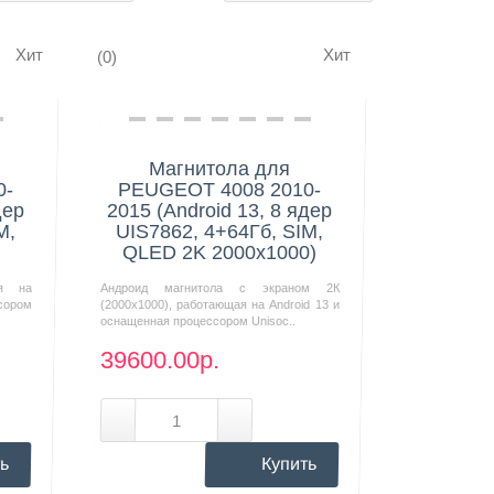
Хит
Хит
(0)
Нашли дешевле?
Магнитола для
0-
PEUGEOT 4008 2010-
дер
2015 (Android 13, 8 ядер
M,
UIS7862, 4+64Гб, SIM,
QLED 2K 2000x1000)
ая на
Андроид магнитола с экраном 2К
сором
(2000х1000), работающая на Android 13 и
оснащенная процессором Unisoc..
39600.00р.
ь
Купить