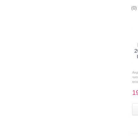
(0)
2
Анд
чи
мощ
1