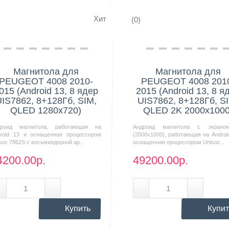
Хит
(0)
Нашли дешевле?
Нашли дешевле?
Магнитола для
Магнитола для
PEUGEOT 4008 2010-
PEUGEOT 4008 201
015 (Android 13, 8 ядер
2015 (Android 13, 8 я
IS7862, 8+128Гб, SIM,
UIS7862, 8+128Гб, S
QLED 1280x720)
QLED 2K 2000x1000
дроид магнитола, работающая на
Андроид магнитола с экрано
roid 13 и оснащенная процессором
(2000х1000), работающая на Androi
soc 7862S с восьмиядерной ар..
оснащенная процессором Unisoc..
4200.00р.
49200.00р.
Купить
Купит