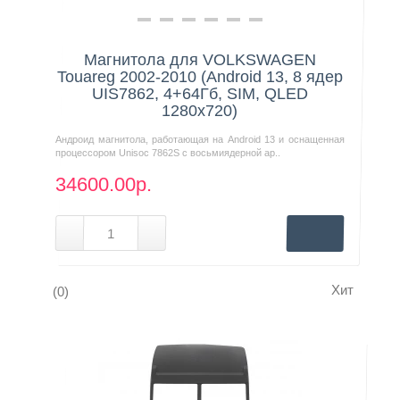
Нашли дешевле?
Магнитола для VOLKSWAGEN
Touareg 2002-2010 (Android 13, 8 ядер
UIS7862, 4+64Гб, SIM, QLED
1280x720)
Андроид магнитола, работающая на Android 13 и оснащенная
процессором Unisoc 7862S с восьмиядерной ар..
34600.00р.
Хит
(0)