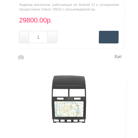
Андроид магнитола, работающая на Android 13 и оснащенная
процессором Unisoc 7862S с восьмиядерной ар..
29800.00р.
Хит
(0)