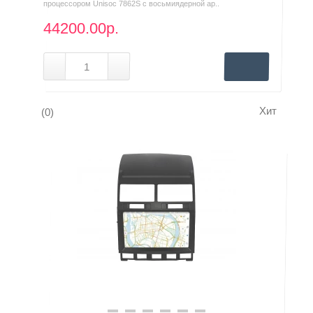
процессором Unisoc 7862S с восьмиядерной ар..
44200.00р.
Хит
(0)