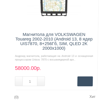
Нашли дешевле?
Магнитола для VOLKSWAGEN
Touareg 2002-2010 (Android 13, 8 ядер
UIS7870, 8+256Гб, SIM, QLED 2K
2000x1000)
Андроид магнитола, работающая на Android 13 и оснащенная
процессором Unisoc 7870 с восьмиядерной арх..
58000.00р.
Хит
(0)