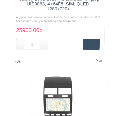
UIS9863, 4+64Гб, SIM, QLED
1280x720)
Андроид магнитола на базе Android 10 с чипсетом Unisoc 9863
предлагает мощную производительность бла..
25900.00р.
Хит
(0)