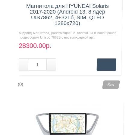
Магнитола для HYUNDAI Solaris
2017-2020 (Android 13, 8 ядер
UIS7862, 4+32Гб, SIM, QLED
1280x720)
Андроид магнитола, работающая на Android 13 и оснащенная
процессором Unisoc 7862S с восьмиядерной ар..
28300.00р.
(0)
Хит