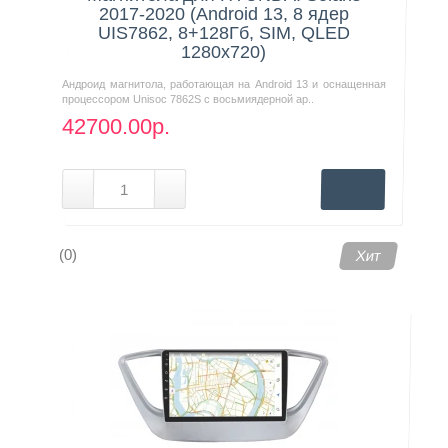
2017-2020 (Android 13, 8 ядер
UIS7862, 8+128Гб, SIM, QLED
1280x720)
Андроид магнитола, работающая на Android 13 и оснащенная
процессором Unisoc 7862S с восьмиядерной ар..
42700.00р.
(0)
Хит