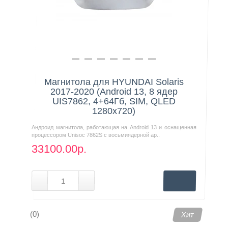
Магнитола для HYUNDAI Solaris
2017-2020 (Android 13, 8 ядер
UIS7862, 4+64Гб, SIM, QLED
1280x720)
Андроид магнитола, работающая на Android 13 и оснащенная
процессором Unisoc 7862S с восьмиядерной ар..
33100.00р.
(0)
Хит