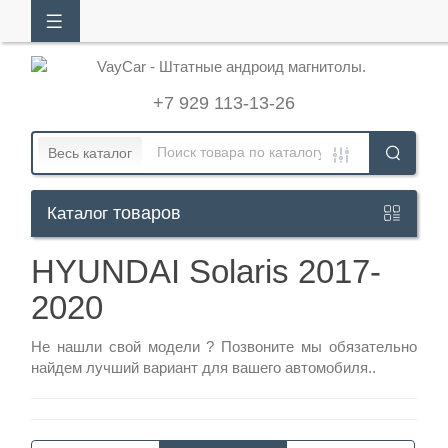
АЛОГ
ТОВАРОВ
+7 929 113-13-26
Кабинет
Весь каталог
товаров
Каталог
+7
929
HYUNDAI Solaris 2017-
113-
2020
13-
26
Не нашли свой модели ?
Позвоните
мы обязательно
найдем лучший вариант для вашего автомобиля..
Режим
работы