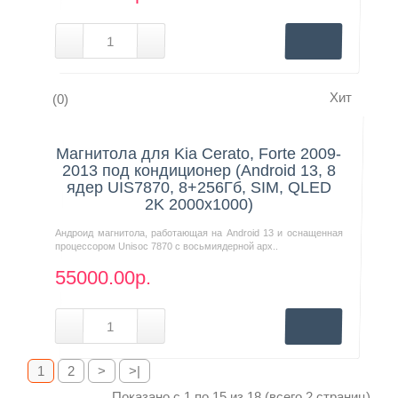
Хит
(0)
Нашли дешевле?
Магнитола для Kia Cerato, Forte 2009-
2013 под кондиционер (Android 13, 8
ядер UIS7870, 8+256Гб, SIM, QLED
2K 2000x1000)
Андроид магнитола, работающая на Android 13 и оснащенная
процессором Unisoc 7870 с восьмиядерной арх..
55000.00р.
1
2
>
>|
Показано с 1 по 15 из 18 (всего 2 страниц)