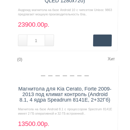
QLED 1280x720)
Андроид магнитола на базе Android 10 с чипсетом Unisoc 9863
предлагает мощную производительность бла..
23900.00р.
Хит
(0)
Нашли дешевле?
Магнитола для Kia Cerato, Forte 2009-
2013 под климат контроль (Android
8.1, 4 ядра Speadrum 8141E, 2+32Гб)
Магнитола на базе Android 8.1 с процессором Spectrum 8141E
имеет 2 ГБ оперативной и 32 ГБ встроенной..
13500.00р.