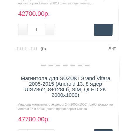
процессором Unisoc 7862S с восьмиядерной ар..
42700.00р.
Хит
(0)
Нашли дешевле?
Магнитола для SUZUKI Grand Vitara
2005-2015 (Android 13, 8 ядер
UIS7862, 8+128Гб, SIM, QLED 2K
2000x1000)
Андроид магнитола с экраном 2К (2000х1000), работающая на
Android 13 и оснащенная процессором Unisoc..
47700.00р.