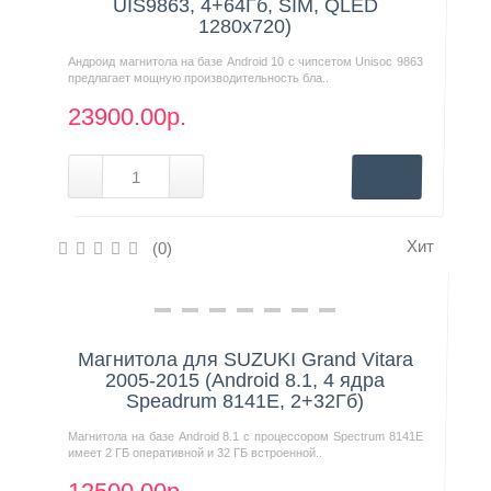
UIS9863, 4+64Гб, SIM, QLED
1280x720)
Андроид магнитола на базе Android 10 с чипсетом Unisoc 9863
предлагает мощную производительность бла..
23900.00р.
Хит
(0)
Нашли дешевле?
Магнитола для SUZUKI Grand Vitara
2005-2015 (Android 8.1, 4 ядра
Speadrum 8141E, 2+32Гб)
Магнитола на базе Android 8.1 с процессором Spectrum 8141E
имеет 2 ГБ оперативной и 32 ГБ встроенной..