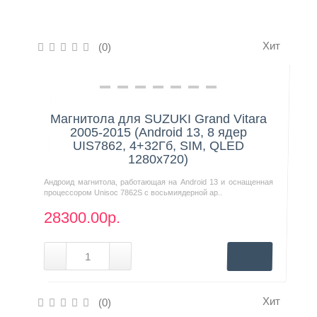
Контакты
Хит
(0)
Нашли дешевле?
Магнитола для SUZUKI Grand Vitara
2005-2015 (Android 13, 8 ядер
UIS7862, 4+32Гб, SIM, QLED
1280x720)
Андроид магнитола, работающая на Android 13 и оснащенная
процессором Unisoc 7862S с восьмиядерной ар..
28300.00р.
Хит
(0)