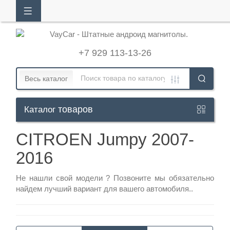
АЛОГ
ТОВАРОВ
+7 929 113-13-26
Кабинет
Весь каталог
товаров
Каталог
+7
929
CITROEN Jumpy 2007-
113-
2016
13-
26
Не нашли свой модели ?
Позвоните
мы обязательно
найдем лучший вариант для вашего автомобиля..
Режим
работы