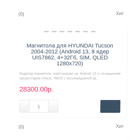
Хит
(0)
Контакты
Нашли дешевле?
Магнитола для HYUNDAI Tucson
2004-2012 (Android 13, 8 ядер
UIS7862, 4+32Гб, SIM, QLED
1280x720)
Андроид магнитола, работающая на Android 13 и оснащенная
процессором Unisoc 7862S с восьмиядерной ар..
28300.00р.
Хит
(0)