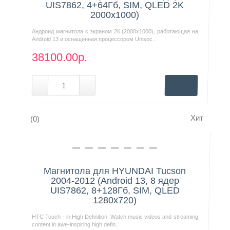
UIS7862, 4+64Гб, SIM, QLED 2K
2000x1000)
Андроид магнитола с экраном 2К (2000х1000), работающая на
Android 13 и оснащенная процессором Unisoc..
38100.00р.
Хит
(0)
Нашли дешевле?
Магнитола для HYUNDAI Tucson
2004-2012 (Android 13, 8 ядер
UIS7862, 8+128Гб, SIM, QLED
1280x720)
HTC Touch - in High Definition. Watch music videos and streaming
content in awe-inspiring high defin..