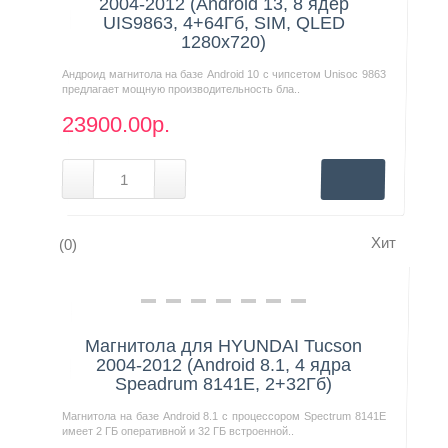
2004-2012 (Android 13, 8 ядер
UIS9863, 4+64Гб, SIM, QLED
1280x720)
Андроид магнитола на базе Android 10 с чипсетом Unisoc 9863
предлагает мощную производительность бла..
23900.00р.
Хит
(0)
Нашли дешевле?
Магнитола для HYUNDAI Tucson
2004-2012 (Android 8.1, 4 ядра
Speadrum 8141E, 2+32Гб)
Магнитола на базе Android 8.1 с процессором Spectrum 8141E
имеет 2 ГБ оперативной и 32 ГБ встроенной..