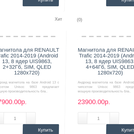
Хит
(0)
Нашли дешевле?
Нашли дешевле?
агнитола для RENAULT
Магнитола для RENA
rafic 2014-2019 (Android
Trafic 2014-2019 (Andr
13, 8 ядер UIS9863,
13, 8 ядер UIS9863
2+32Гб, SIM, QLED
4+64Гб, SIM, QLE
1280x720)
1280x720)
роид магнитола на базе Android 13 с
Андроид магнитола на базе Androi
псетом Unisoc 9863 предлагает
чипсетом Unisoc 9863 предл
ную производительность бла..
мощную производительность бла..
7900.00р.
23900.00р.
Купить
Купит