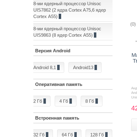
8-ми ядерный процессор Unisoc
UIS7862 (2 ядра Cortex A75,6 ядер
Cortex А55)
5
(0)
8-ми ядерный процессор Unisoc
UIS9863 (8 ядер Cortex А55)
2
Версия Android
М
T
Android 8,1
1
Android13
7
Оперативная память
Ан
And
Uni
2 Гб
2
4 Гб
4
8 Гб
2
4
Встроенная память
32 Гб
3
64 Гб
3
128 Гб
2