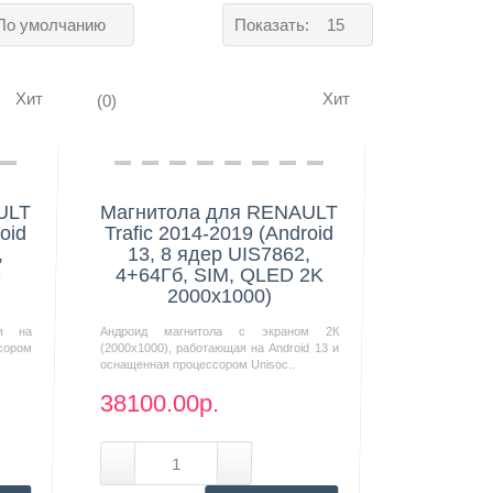
По умолчанию
Показать:
15
Хит
Хит
(0)
Нашли дешевле?
ULT
Магнитола для RENAULT
oid
Trafic 2014-2019 (Android
,
13, 8 ядер UIS7862,
D
4+64Гб, SIM, QLED 2K
2000x1000)
ая на
Андроид магнитола с экраном 2К
сором
(2000х1000), работающая на Android 13 и
оснащенная процессором Unisoc..
38100.00р.