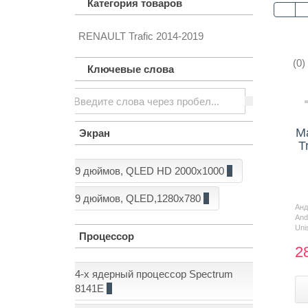
Категория товаров
RENAULT Trafic 2014-2019
Контакты
(0)
Ключевые слова
М
Экран
T
9 дюймов, QLED HD 2000x1000
2
9 дюймов, QLED,1280x780
6
Ан
And
Uni
Процессор
2
4-х ядерный процессор Spectrum
8141E
1