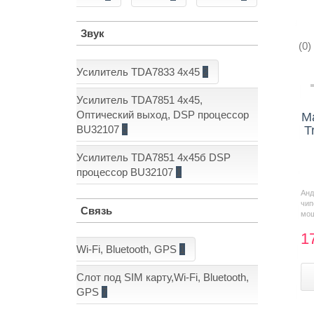
Звук
(0)
Усилитель TDA7833 4x45
2
Усилитель TDA7851 4x45,
Оптический выход, DSP процессор
М
BU32107
5
T
Усилитель TDA7851 4x45б DSP
процессор BU32107
1
Анд
чи
Связь
мощ
1
Wi-Fi, Bluetooth, GPS
1
Слот под SIM карту,Wi-Fi, Bluetooth,
GPS
7