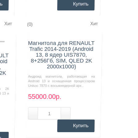
ь
Купить
Хит
Хит
(0)
Нашли дешевле?
Магнитола для RENAULT
Trafic 2014-2019 (Android
13, 8 ядер UIS7870,
ULT
8+256Гб, SIM, QLED 2K
oid
2000x1000)
,
 2K
Андроид магнитола, работающая на
Android 13 и оснащенная процессором
Unisoc 7870 с восьмиядерной арх..
м 2К
d 13 и
55000.00р.
Купить
ь