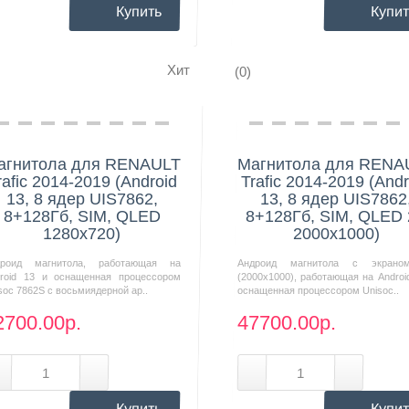
Купить
Купит
Хит
(0)
Нашли дешевле?
Нашли дешевле?
агнитола для RENAULT
Магнитола для RENA
rafic 2014-2019 (Android
Trafic 2014-2019 (Andr
13, 8 ядер UIS7862,
13, 8 ядер UIS7862
8+128Гб, SIM, QLED
8+128Гб, SIM, QLED
1280x720)
2000x1000)
дроид магнитола, работающая на
Андроид магнитола с экрано
roid 13 и оснащенная процессором
(2000х1000), работающая на Androi
soc 7862S с восьмиядерной ар..
оснащенная процессором Unisoc..
2700.00р.
47700.00р.
Купить
Купит