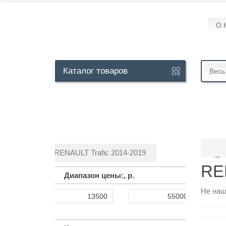
О 
Кабинет
Каталог
товаров
Весь
+7
929
113-
13-
RENAULT Trafic 2014-2019
26
RE
Диапазон цены:,
р.
Не наш
Режим
работы