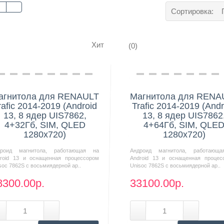
Сортировка:
Хит
(0)
Нашли дешевле?
Нашли дешевле?
агнитола для RENAULT
Магнитола для RENA
rafic 2014-2019 (Android
Trafic 2014-2019 (Andr
13, 8 ядер UIS7862,
13, 8 ядер UIS7862
4+32Гб, SIM, QLED
4+64Гб, SIM, QLE
1280x720)
1280x720)
дроид магнитола, работающая на
Андроид магнитола, работающ
roid 13 и оснащенная процессором
Android 13 и оснащенная процес
soc 7862S с восьмиядерной ар..
Unisoc 7862S с восьмиядерной ар..
8300.00р.
33100.00р.