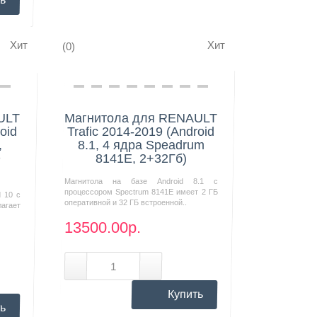
Хит
Хит
(0)
Нашли дешевле?
ULT
Магнитола для RENAULT
oid
Trafic 2014-2019 (Android
,
8.1, 4 ядра Speadrum
D
8141E, 2+32Гб)
Магнитола на базе Android 8.1 с
процессором Spectrum 8141E имеет 2 ГБ
d 10 с
оперативной и 32 ГБ встроенной..
агает
13500.00р.
Купить
ь