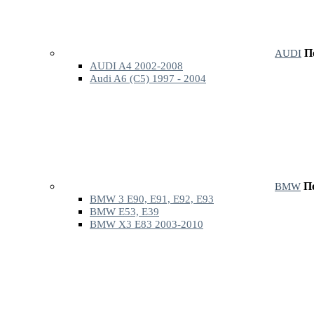
П
AUDI
AUDI A4 2002-2008
Audi A6 (C5) 1997 - 2004
П
BMW
BMW 3 E90, E91, E92, E93
BMW E53, E39
BMW X3 E83 2003-2010