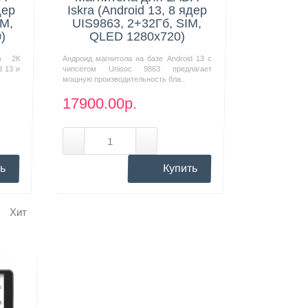
дер
Iskra (Android 13, 8 ядер
IM,
UIS9863, 2+32Гб, SIM,
)
QLED 1280x720)
м 2К
Андроид магнитола на базе Android 13 с
d 13 и
чипсетом Unisoc 9863 предлагает
мощную производительность бла..
17900.00р.
ь
Купить
Хит