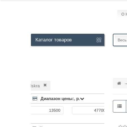
О 
Кабинет
Каталог
товаров
Весь
+7
929
113-
13-
Iskra
26
Диапазон цены:,
р.
Режим
работы