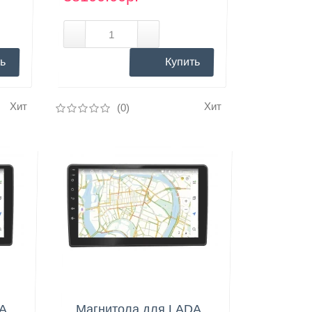
ь
Купить
Хит
Хит
(0)
Нашли дешевле?
DA
Магнитола для LADA