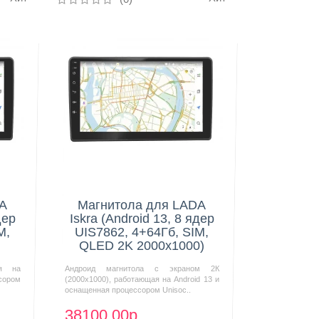
Нашли дешевле?
DA
Магнитола для LADA
дер
Iskra (Android 13, 8 ядер
M,
UIS7862, 4+64Гб, SIM,
QLED 2K 2000x1000)
ая на
Андроид магнитола с экраном 2К
сором
(2000х1000), работающая на Android 13 и
оснащенная процессором Unisoc..
38100.00р.