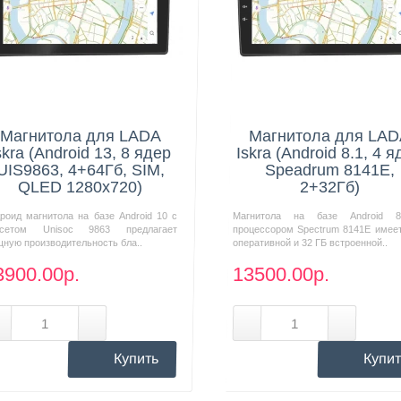
Нашли дешевле?
Нашли дешевле?
Магнитола для LADA
Магнитола для LA
skra (Android 13, 8 ядер
Iskra (Android 8.1, 4 
UIS9863, 4+64Гб, SIM,
Speadrum 8141E,
QLED 1280x720)
2+32Гб)
роид магнитола на базе Android 10 с
Магнитола на базе Android 
псетом Unisoc 9863 предлагает
процессором Spectrum 8141E имеет
ную производительность бла..
оперативной и 32 ГБ встроенной..
3900.00р.
13500.00р.
Купить
Купит