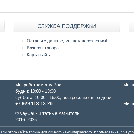
СЛУЖБА ПОДДЕРЖКИ
Оставьте данные, мы вам перезвоним!
Возврат товара
Карта сайта
Мы работаем для Вас
Мы в
будни: 10:00 - 18:00
суббота: 10:00 - 16:00, воскресенье: выходной
Мы п
+7 929 113-13-26
© VayCar - Штатные магнитолы
2016–2025
алы этого сайта только для личного некоммерческого использования, при ус