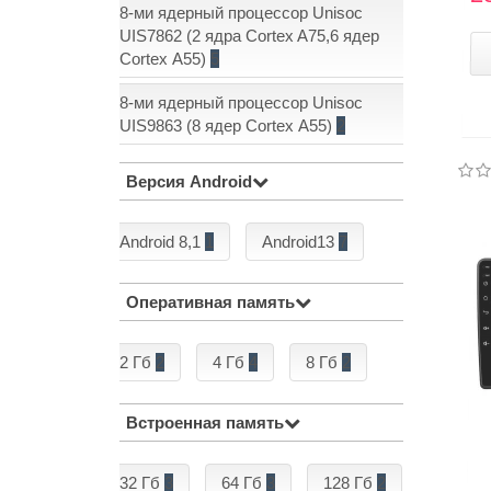
8-ми ядерный процессор Unisoc
UIS7862 (2 ядра Cortex A75,6 ядер
Cortex А55)
5
8-ми ядерный процессор Unisoc
UIS9863 (8 ядер Cortex А55)
2
Версия Android
Android 8,1
1
Android13
7
Оперативная память
2 Гб
2
4 Гб
4
8 Гб
2
Встроенная память
32 Гб
3
64 Гб
3
128 Гб
2