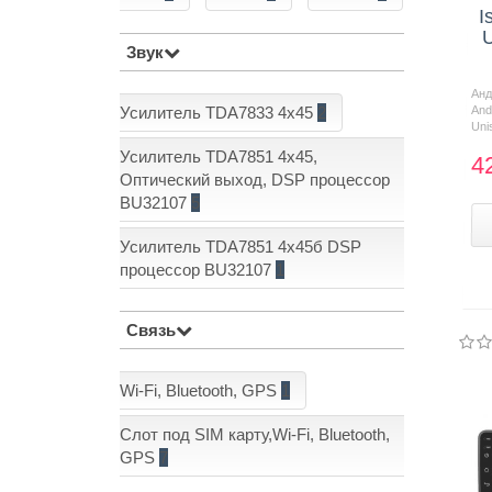
I
U
Звук
Ан
Усилитель TDA7833 4x45
2
And
Uni
Усилитель TDA7851 4x45,
4
Оптический выход, DSP процессор
BU32107
5
Усилитель TDA7851 4x45б DSP
процессор BU32107
1
Связь
Wi-Fi, Bluetooth, GPS
1
Слот под SIM карту,Wi-Fi, Bluetooth,
GPS
7