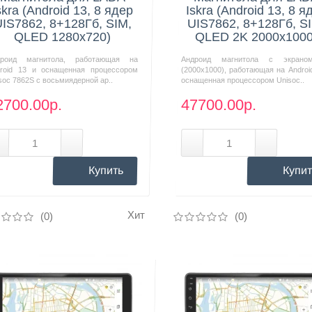
skra (Android 13, 8 ядер
Iskra (Android 13, 8 я
IS7862, 8+128Гб, SIM,
UIS7862, 8+128Гб, S
QLED 1280x720)
QLED 2K 2000x1000
дроид магнитола, работающая на
Андроид магнитола с экрано
roid 13 и оснащенная процессором
(2000х1000), работающая на Androi
soc 7862S с восьмиядерной ар..
оснащенная процессором Unisoc..
2700.00р.
47700.00р.
Купить
Купит
Хит
(0)
(0)