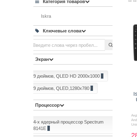
Категория товаров
Iskra
Контакты
Ключевые слова
Экран
9 дюймов, QLED HD 2000x1000
2
9 дюймов, QLED,1280x780
6
I
Процессор
Ан
And
4-х ядерный процессор Spectrum
Uni
8141E
1
2