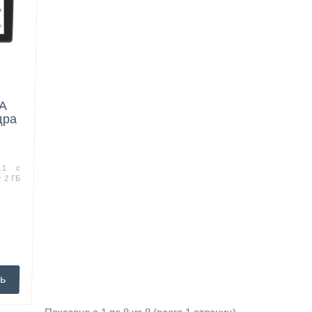
DA
ядра
8.1 с
 2 ГБ
ь