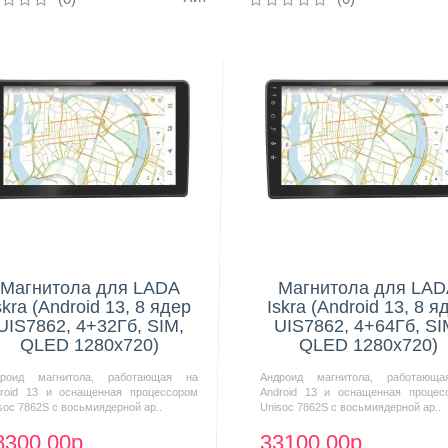
Нашли дешевле?
Нашли дешевле?
Магнитола для LADA
Магнитола для LA
skra (Android 13, 8 ядер
Iskra (Android 13, 8 я
UIS7862, 4+32Гб, SIM,
UIS7862, 4+64Гб, SI
QLED 1280x720)
QLED 1280x720)
дроид магнитола, работающая на
Андроид магнитола, работающ
roid 13 и оснащенная процессором
Android 13 и оснащенная процес
soc 7862S с восьмиядерной ар..
Unisoc 7862S с восьмиядерной ар..
8300.00р.
33100.00р.