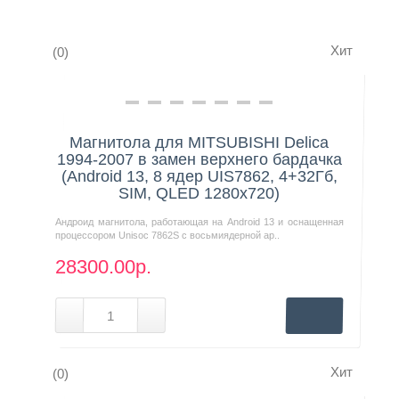
Хит
Контакты
(0)
Нашли дешевле?
Магнитола для MITSUBISHI Delica
1994-2007 в замен верхнего бардачка
(Android 13, 8 ядер UIS7862, 4+32Гб,
SIM, QLED 1280x720)
Андроид магнитола, работающая на Android 13 и оснащенная
процессором Unisoc 7862S с восьмиядерной ар..
28300.00р.
Хит
(0)