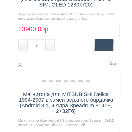
SIM, QLED 1280x720)
Андроид магнитола на базе Android 10 с чипсетом Unisoc 9863
предлагает мощную производительность бла..
23900.00р.
Хит
(0)
Нашли дешевле?
Магнитола для MITSUBISHI Delica
1994-2007 в замен верхнего бардачка
(Android 8.1, 4 ядра Speadrum 8141E,
2+32Гб)
Магнитола на базе Android 8.1 с процессором Spectrum 8141E
имеет 2 ГБ оперативной и 32 ГБ встроенной..