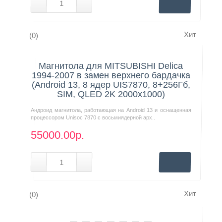
Хит
(0)
Нашли дешевле?
Магнитола для MITSUBISHI Delica
1994-2007 в замен верхнего бардачка
(Android 13, 8 ядер UIS7870, 8+256Гб,
SIM, QLED 2K 2000x1000)
Андроид магнитола, работающая на Android 13 и оснащенная
процессором Unisoc 7870 с восьмиядерной арх..
55000.00р.
Хит
(0)