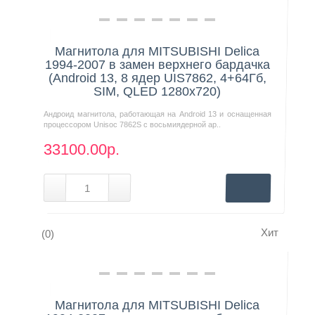
Нашли дешевле?
Магнитола для MITSUBISHI Delica
1994-2007 в замен верхнего бардачка
(Android 13, 8 ядер UIS7862, 4+64Гб,
SIM, QLED 1280x720)
Андроид магнитола, работающая на Android 13 и оснащенная
процессором Unisoc 7862S с восьмиядерной ар..
33100.00р.
Хит
(0)
Нашли дешевле?
Магнитола для MITSUBISHI Delica