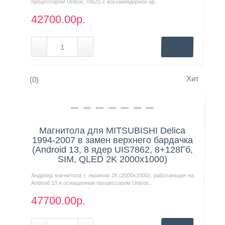
процессором Unisoc 7862S с восьмиядерной ар..
42700.00р.
Хит
(0)
Нашли дешевле?
Магнитола для MITSUBISHI Delica
1994-2007 в замен верхнего бардачка
(Android 13, 8 ядер UIS7862, 8+128Гб,
SIM, QLED 2K 2000x1000)
Андроид магнитола с экраном 2К (2000х1000), работающая на
Android 13 и оснащенная процессором Unisoc..
47700.00р.