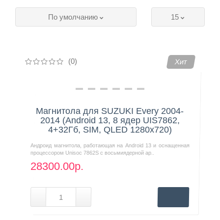
По умолчанию
15
Контакты
(0)
Хит
Магнитола для SUZUKI Every 2004-
2014 (Android 13, 8 ядер UIS7862,
4+32Гб, SIM, QLED 1280x720)
Андроид магнитола, работающая на Android 13 и оснащенная
процессором Unisoc 7862S с восьмиядерной ар..
28300.00р.