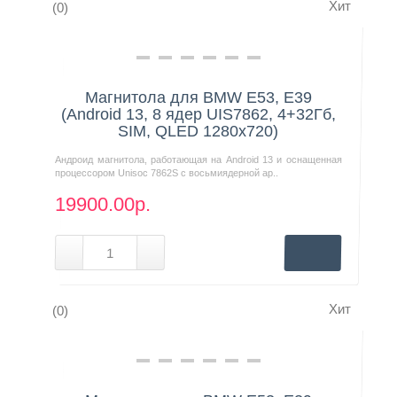
Хит
(0)
Контакты
Нашли дешевле?
Магнитола для BMW E53, E39
(Android 13, 8 ядер UIS7862, 4+32Гб,
SIM, QLED 1280x720)
Андроид магнитола, работающая на Android 13 и оснащенная
процессором Unisoc 7862S с восьмиядерной ар..
19900.00р.
Хит
(0)
Нашли дешевле?