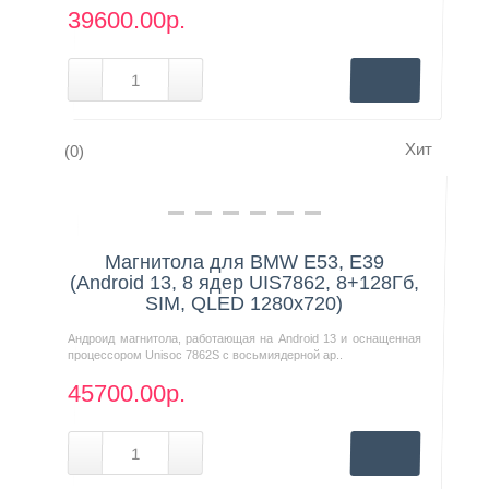
39600.00р.
Хит
(0)
Нашли дешевле?
Магнитола для BMW E53, E39
(Android 13, 8 ядер UIS7862, 8+128Гб,
SIM, QLED 1280x720)
Андроид магнитола, работающая на Android 13 и оснащенная
процессором Unisoc 7862S с восьмиядерной ар..
45700.00р.