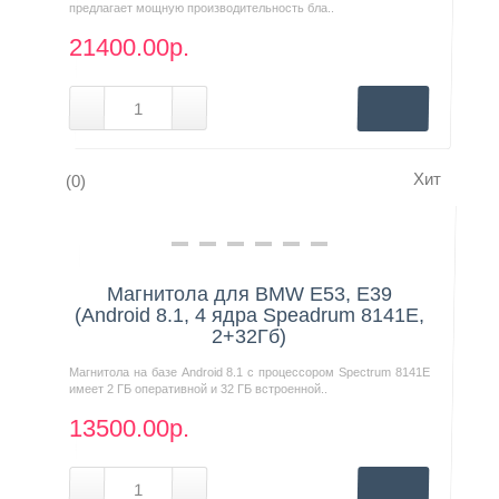
предлагает мощную производительность бла..
21400.00р.
Хит
(0)
Нашли дешевле?
Магнитола для BMW E53, E39
(Android 8.1, 4 ядра Speadrum 8141E,
2+32Гб)
Магнитола на базе Android 8.1 с процессором Spectrum 8141E
имеет 2 ГБ оперативной и 32 ГБ встроенной..
13500.00р.