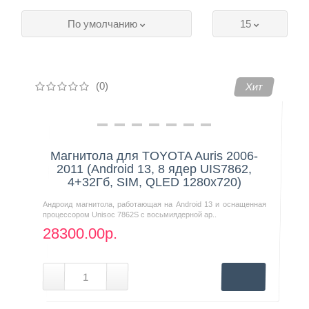
По умолчанию
15
Контакты
(0)
Хит
Магнитола для TOYOTA Auris 2006-
2011 (Android 13, 8 ядер UIS7862,
4+32Гб, SIM, QLED 1280x720)
Андроид магнитола, работающая на Android 13 и оснащенная
процессором Unisoc 7862S с восьмиядерной ар..
28300.00р.