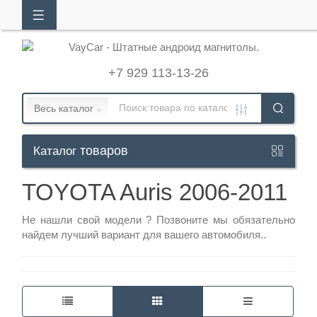
АЛОГ
ТОВАРОВ
+7 929 113-13-26
Кабинет
Весь каталог
товаров
Каталог
+7
929
TOYOTA Auris 2006-2011
113-
13-
Не нашли свой модели ?
Позвоните
мы обязательно
найдем лучший вариант для вашего автомобиля..
26
Режим
работы