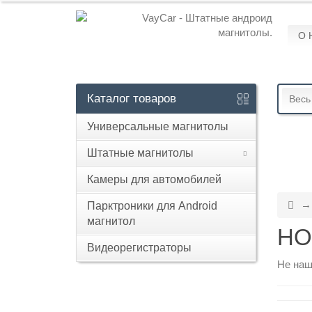
О 
Кабинет
+7
Каталог
товаров
Весь
929
Универсальные магнитолы
113-
13-
Штатные магнитолы
26
Камеры для автомобилей
Парктроники для Android
магнитол
Режим
HO
работы
Видеорегистраторы
Не наш
Контакты