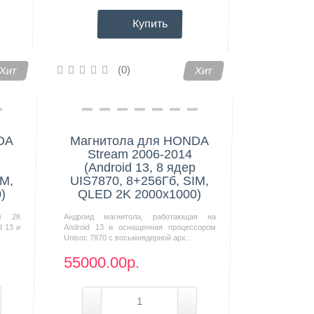
Купить
(0)
Хит
Хит
DA
Магнитола для HONDA
Stream 2006-2014
(Android 13, 8 ядер
IM,
UIS7870, 8+256Гб, SIM,
)
QLED 2K 2000x1000)
м 2К
Андроид магнитола, работающая на
d 13 и
Android 13 и оснащенная процессором
Unisoc 7870 с восьмиядерной арх..
55000.00р.