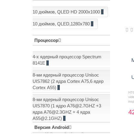
10 дюймов, QLED HD 2000x1000
3
10 дюймов, QLED,1280x780
6
Процессор
4-х ядерный процессор Spectrum
8141E
1
8-ми ядерный процессор Unisoc
U
UIS7862 (2 ядра Cortex A75,6 ядер
Cortex А55)
5
HTC
vid
8-ми ядерный процессор Unisoc
insp
UIS7870 (1 ядро A76@2.7GHZ +3
4
ядра A76@2.3GHZ + 4 ядра
Показать еще: (1)
A55@2.1GHZ)
1
Версия Android
8-ми ядерный процессор Unisoc