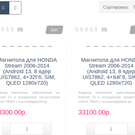
Сортировка:
(0)
(0)
Хит
Магнитола для HONDA
Магнитола для HON
Stream 2006-2014
Stream 2006-2014
(Android 13, 8 ядер
(Android 13, 8 ядер
UIS7862, 4+32Гб, SIM,
UIS7862, 4+64Гб, SI
QLED 1280x720)
QLED 1280x720)
дроид магнитола, работающая на
Андроид магнитола, работающ
roid 13 и оснащенная процессором
Android 13 и оснащенная процес
soc 7862S с восьмиядерной ар..
Unisoc 7862S с восьмиядерной ар..
8300.00р.
33100.00р.