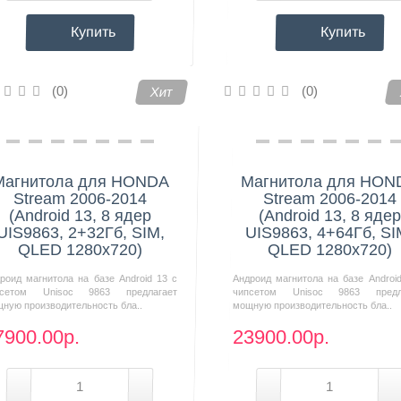
Купить
Купить
(0)
(0)
Хит
Магнитола для HONDA
Магнитола для HON
Stream 2006-2014
Stream 2006-2014
(Android 13, 8 ядер
(Android 13, 8 ядер
UIS9863, 2+32Гб, SIM,
UIS9863, 4+64Гб, SI
QLED 1280x720)
QLED 1280x720)
роид магнитола на базе Android 13 с
Андроид магнитола на базе Androi
псетом Unisoc 9863 предлагает
чипсетом Unisoc 9863 предл
ную производительность бла..
мощную производительность бла..
7900.00р.
23900.00р.