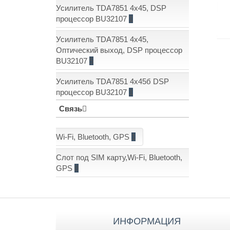
Усилитель TDA7851 4x45, DSP
процессор BU32107
1
Усилитель TDA7851 4x45,
Оптический выход, DSP процессор
BU32107
5
Усилитель TDA7851 4x45б DSP
Показать еще: (1)
процессор BU32107
1
Связь
Wi-Fi, Bluetooth, GPS
1
Слот под SIM карту,Wi-Fi, Bluetooth,
GPS
8
ИНФОРМАЦИЯ