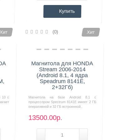
Купить
(0)
Хит
Хит
DA
Магнитола для HONDA
Stream 2006-2014
(Android 8.1, 4 ядра
M,
Speadrum 8141E,
2+32Гб)
d 10 с
Магнитола на базе Android 8.1 с
агает
процессором Spectrum 8141E имеет 2 ГБ
оперативной и 32 ГБ встроенной..
13500.00р.