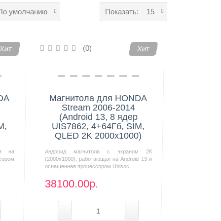
По умолчанию
Показать:
15
(0)
Хит
Хит
DA
Магнитола для HONDA
Stream 2006-2014
(Android 13, 8 ядер
M,
UIS7862, 4+64Гб, SIM,
QLED 2K 2000x1000)
ая на
Андроид магнитола с экраном 2К
сором
(2000х1000), работающая на Android 13 и
оснащенная процессором Unisoc..
38100.00р.