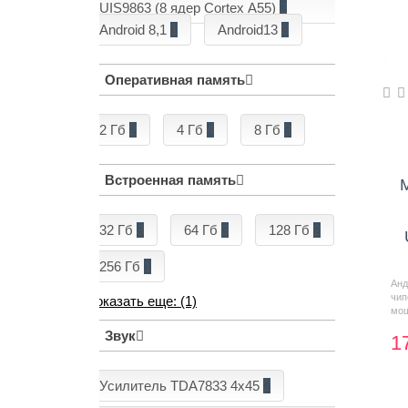
UIS9863 (8 ядер Cortex А55)
2
Android 8,1
1
Android13
8
Оперативная память
2 Гб
2
4 Гб
4
8 Гб
3
Встроенная память
32 Гб
3
64 Гб
3
128 Гб
2
256 Гб
1
Анд
чи
Показать еще: (1)
мощ
Звук
1
Усилитель TDA7833 4x45
2