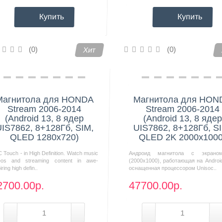
Купить
Купить
(0)
(0)
Хит
Магнитола для HONDA
Магнитола для HON
Stream 2006-2014
Stream 2006-2014
(Android 13, 8 ядер
(Android 13, 8 ядер
IS7862, 8+128Гб, SIM,
UIS7862, 8+128Гб, S
QLED 1280x720)
QLED 2K 2000x1000
 Touch - in High Definition. Watch music
Андроид магнитола с экрано
eos and streaming content in awe-
(2000х1000), работающая на Androi
iring high defin..
оснащенная процессором Unisoc..
2700.00р.
47700.00р.