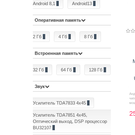
Android 8,1
1
Android13
7
Оперативная память
2 Гб
2
4 Гб
4
8 Гб
2
Встроенная память
32 Гб
3
64 Гб
3
128 Гб
2
Звук
Анд
чи
Усилитель TDA7833 4x45
2
мощ
2
Усилитель TDA7851 4x45,
Оптический выход, DSP процессор
BU32107
5