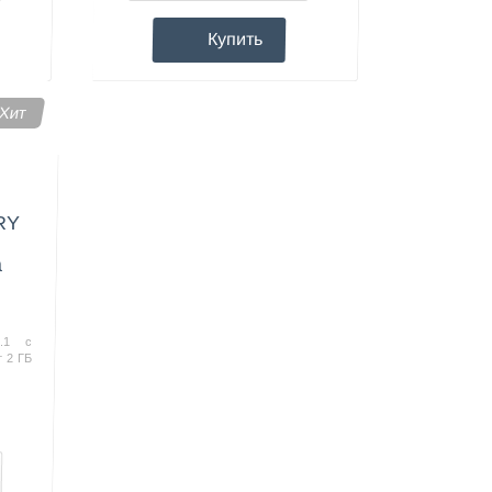
Купить
Хит
RY
а
8.1 с
 2 ГБ