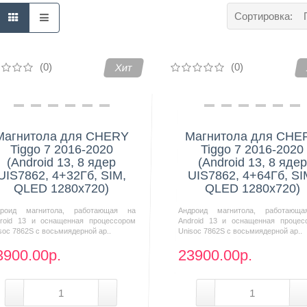
Сортировка:
(0)
(0)
Хит
Магнитола для CHERY
Магнитола для CHE
Tiggo 7 2016-2020
Tiggo 7 2016-2020
(Android 13, 8 ядер
(Android 13, 8 ядер
UIS7862, 4+32Гб, SIM,
UIS7862, 4+64Гб, SI
QLED 1280x720)
QLED 1280x720)
дроид магнитола, работающая на
Андроид магнитола, работающ
roid 13 и оснащенная процессором
Android 13 и оснащенная процес
soc 7862S с восьмиядерной ар..
Unisoc 7862S с восьмиядерной ар..
3900.00р.
23900.00р.