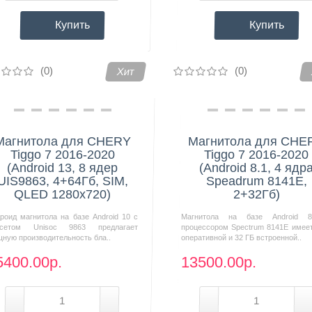
Купить
Купить
(0)
(0)
Хит
Магнитола для CHERY
Магнитола для CHE
Tiggo 7 2016-2020
Tiggo 7 2016-2020
(Android 13, 8 ядер
(Android 8.1, 4 ядр
UIS9863, 4+64Гб, SIM,
Speadrum 8141E,
QLED 1280x720)
2+32Гб)
роид магнитола на базе Android 10 с
Магнитола на базе Android 
псетом Unisoc 9863 предлагает
процессором Spectrum 8141E имеет
ную производительность бла..
оперативной и 32 ГБ встроенной..
5400.00р.
13500.00р.