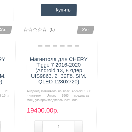
Купить
(0)
Хит
Хит
RY
Магнитола для CHERY
Tiggo 7 2016-2020
(Android 13, 8 ядер
IM,
UIS9863, 2+32Гб, SIM,
)
QLED 1280x720)
м 2К
Андроид магнитола на базе Android 13 с
d 13 и
чипсетом Unisoc 9863 предлагает
мощную производительность бла..
19400.00р.