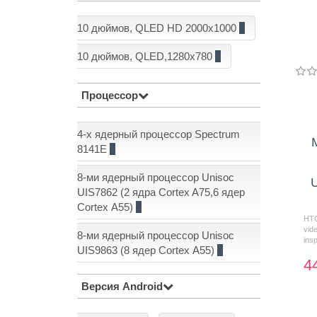
10 дюймов, QLED HD 2000x1000
2
10 дюймов, QLED,1280x780
6
Процессор
4-х ядерный процессор Spectrum
8141E
1
8-ми ядерный процессор Unisoc
U
UIS7862 (2 ядра Cortex A75,6 ядер
Cortex А55)
5
HTC
vid
8-ми ядерный процессор Unisoc
insp
UIS9863 (8 ядер Cortex А55)
2
4
Версия Android