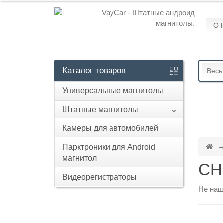
О 
Кабинет
+7
Каталог
товаров
Весь
929
Универсальные магнитолы
113-
13-
Штатные магнитолы
26
Камеры для автомобилей
Парктроники для Android
магнитол
Режим
CH
работы
Видеорегистраторы
Не наш
Контакты