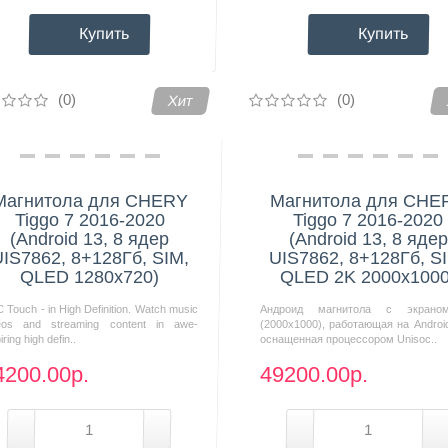
Купить
Купить
(0)
(0)
Хит
Магнитола для CHERY
Магнитола для CHE
Tiggo 7 2016-2020
Tiggo 7 2016-2020
(Android 13, 8 ядер
(Android 13, 8 ядер
IS7862, 8+128Гб, SIM,
UIS7862, 8+128Гб, S
QLED 1280x720)
QLED 2K 2000x1000
 Touch - in High Definition. Watch music
Андроид магнитола с экрано
eos and streaming content in awe-
(2000х1000), работающая на Androi
iring high defin..
оснащенная процессором Unisoc..
4200.00р.
49200.00р.