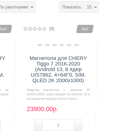
По умолчанию
Показать:
15
(0)
Хит
Хит
RY
Магнитола для CHERY
Tiggo 7 2016-2020
(Android 13, 8 ядер
M,
UIS7862, 4+64Гб, SIM,
QLED 2K 2000x1000)
ая на
Андроид магнитола с экраном 2К
сором
(2000х1000), работающая на Android 13 и
оснащенная процессором Unisoc..
23900.00р.