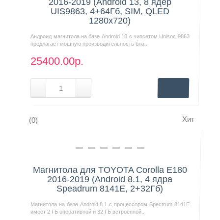
2016-2019 (Android 13, 8 ядер
UIS9863, 4+64Гб, SIM, QLED
1280x720)
Андроид магнитола на базе Android 10 с чипсетом Unisoc 9863
предлагает мощную производительность бла..
25400.00р.
Хит
(0)
Нашли дешевле?
Магнитола для TOYOTA Corolla E180
2016-2019 (Android 8.1, 4 ядра
Speadrum 8141E, 2+32Гб)
Магнитола на базе Android 8.1 с процессором Spectrum 8141E
имеет 2 ГБ оперативной и 32 ГБ встроенной..