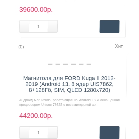
39600.00р.
Хит
(0)
Нашли дешевле?
Магнитола для FORD Kuga II 2012-
2019 (Android 13, 8 ядер UIS7862,
8+128Гб, SIM, QLED 1280x720)
Андроид магнитола, работающая на Android 13 и оснащенная
процессором Unisoc 7862S с восьмиядерной ар..
44200.00р.