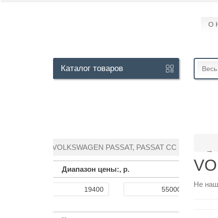
О 
Кабинет
Каталог
товаров
Весь
+7
929
113-
13-
VOLKSWAGEN PASSAT, PASSAT CC 2005-2015
26
VO
Диапазон цены:,
р.
Не наш
Режим
работы