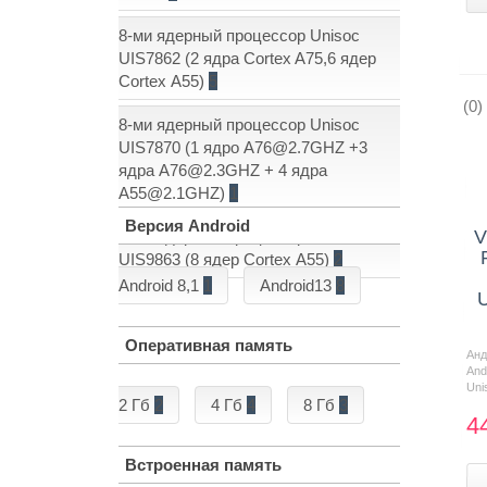
8-ми ядерный процессор Unisoc
UIS7862 (2 ядра Cortex A75,6 ядер
Cortex А55)
5
(0)
8-ми ядерный процессор Unisoc
UIS7870 (1 ядро A76@2.7GHZ +3
ядра A76@2.3GHZ + 4 ядра
Показать еще: (1)
A55@2.1GHZ)
1
Версия Android
V
8-ми ядерный процессор Unisoc
UIS9863 (8 ядер Cortex А55)
2
Android 8,1
1
Android13
8
U
Оперативная память
Ан
And
Uni
2 Гб
2
4 Гб
4
8 Гб
3
4
Встроенная память