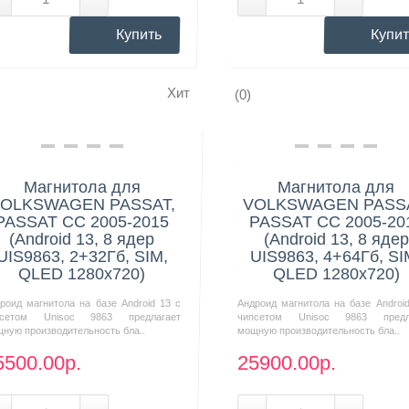
Купить
Купит
Хит
(0)
Нашли дешевле?
Нашли дешевле?
Магнитола для
Магнитола для
OLKSWAGEN PASSAT,
VOLKSWAGEN PASSA
PASSAT CC 2005-2015
PASSAT CC 2005-20
(Android 13, 8 ядер
(Android 13, 8 ядер
UIS9863, 2+32Гб, SIM,
UIS9863, 4+64Гб, SI
QLED 1280x720)
QLED 1280x720)
роид магнитола на базе Android 13 с
Андроид магнитола на базе Androi
псетом Unisoc 9863 предлагает
чипсетом Unisoc 9863 предл
ную производительность бла..
мощную производительность бла..
5500.00р.
25900.00р.