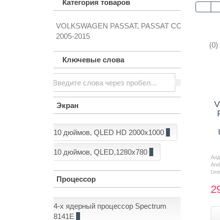
Категория товаров
VOLKSWAGEN PASSAT, PASSAT CC
Контакты
2005-2015
(0)
Ключевые слова
V
Экран
10 дюймов, QLED HD 2000x1000
3
10 дюймов, QLED,1280x780
6
Ан
And
Uni
Процессор
2
4-х ядерный процессор Spectrum
8141E
1