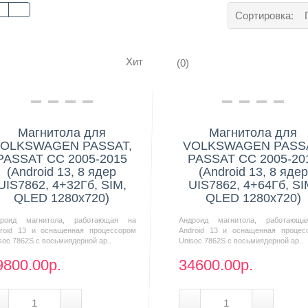
Сортировка:
Хит
(0)
Нашли дешевле?
Нашли дешевле?
Магнитола для
Магнитола для
OLKSWAGEN PASSAT,
VOLKSWAGEN PASSA
PASSAT CC 2005-2015
PASSAT CC 2005-20
(Android 13, 8 ядер
(Android 13, 8 ядер
UIS7862, 4+32Гб, SIM,
UIS7862, 4+64Гб, SI
QLED 1280x720)
QLED 1280x720)
дроид магнитола, работающая на
Андроид магнитола, работающ
roid 13 и оснащенная процессором
Android 13 и оснащенная процес
soc 7862S с восьмиядерной ар..
Unisoc 7862S с восьмиядерной ар..
9800.00р.
34600.00р.