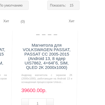
По умолчанию
Показать:
15
Хит
Хит
(0)
Нашли дешевле?
Магнитола для
T,
VOLKSWAGEN PASSAT,
15
PASSAT CC 2005-2015
(Android 13, 8 ядер
M,
UIS7862, 4+64Гб, SIM,
QLED 2K 2000x1000)
ая на
Андроид магнитола с экраном 2К
сором
(2000х1000), работающая на Android 13 и
оснащенная процессором Unisoc..
39600.00р.