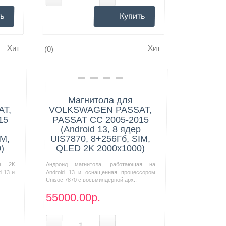
ь
Купить
Хит
Хит
(0)
Нашли дешевле?
Магнитола для
T,
VOLKSWAGEN PASSAT,
15
PASSAT CC 2005-2015
(Android 13, 8 ядер
IM,
UIS7870, 8+256Гб, SIM,
)
QLED 2K 2000x1000)
м 2К
Андроид магнитола, работающая на
d 13 и
Android 13 и оснащенная процессором
Unisoc 7870 с восьмиядерной арх..
55000.00р.