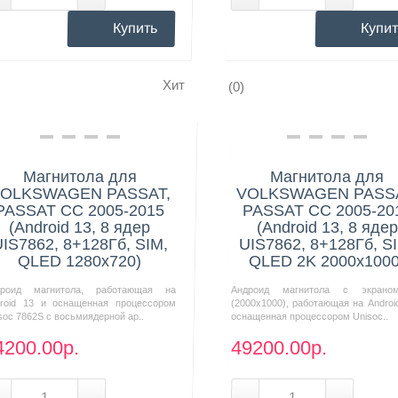
Купить
Купит
Хит
(0)
Нашли дешевле?
Нашли дешевле?
Магнитола для
Магнитола для
OLKSWAGEN PASSAT,
VOLKSWAGEN PASSA
PASSAT CC 2005-2015
PASSAT CC 2005-20
(Android 13, 8 ядер
(Android 13, 8 ядер
IS7862, 8+128Гб, SIM,
UIS7862, 8+128Гб, S
QLED 1280x720)
QLED 2K 2000x1000
дроид магнитола, работающая на
Андроид магнитола с экрано
roid 13 и оснащенная процессором
(2000х1000), работающая на Androi
soc 7862S с восьмиядерной ар..
оснащенная процессором Unisoc..
4200.00р.
49200.00р.