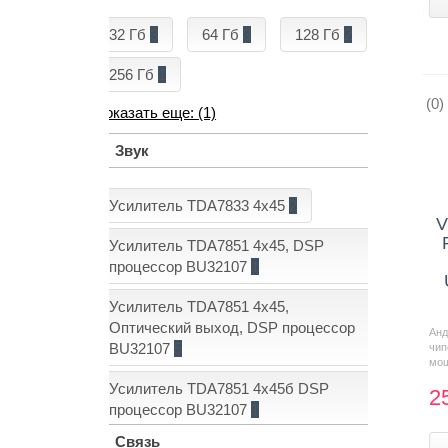
32 Гб
3
64 Гб
3
128 Гб
2
256 Гб
1
(0)
Показать еще: (1)
Звук
Усилитель TDA7833 4x45
2
V
Усилитель TDA7851 4x45, DSP
процессор BU32107
1
Усилитель TDA7851 4x45,
Оптический выход, DSP процессор
Анд
BU32107
5
чи
мощ
Усилитель TDA7851 4x45б DSP
2
Показать еще: (1)
процессор BU32107
1
Связь