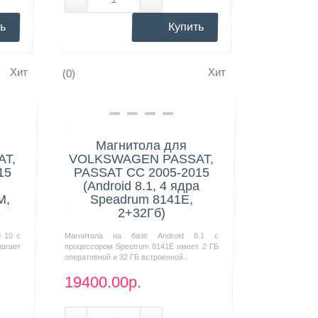
ь
Купить
Хит
Хит
(0)
Нашли дешевле?
Магнитола для
T,
VOLKSWAGEN PASSAT,
15
PASSAT CC 2005-2015
(Android 8.1, 4 ядра
M,
Speadrum 8141E,
2+32Гб)
d 10 с
Магнитола на базе Android 8.1 с
агает
процессором Spectrum 8141E имеет 2 ГБ
оперативной и 32 ГБ встроенной..
19400.00р.