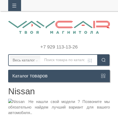
АЛОГ
ТОВАРОВ
Кабинет
+7 929 113-13-26
+7
Весь каталог
929
113-
товаров
Каталог
13-
Nissan
26
Не нашли свой модели ?
Позвоните
мы
обязательно найдем лучший вариант для вашего
Режим
автомобиля..
работы