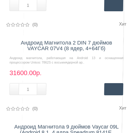
Хит
(0)
Нашли дешевле?
Андроид Магнитола 2 DIN 7 дюймов
VAYCAR 07V4 (8 ядер, 4+64Гб)
Андроид магнитола, работающая на Android 13 и оснащенная
процессором Unisoc 7862S с восьмиядерной ар..
31600.00р.
Хит
(0)
Нашли дешевле?
Андроид Магнитола 9 дюймов Vaycar 09L
(Android 8.1, 4 ядра Speadrum 8141E,