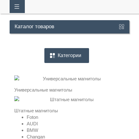
Каталог
товаров
Кабинет
Категории
+7
929
113-
Универсальные магнитолы
13-
26
Штатные магнитолы
Foton
AUDI
Режим
BMW
работы
Changan