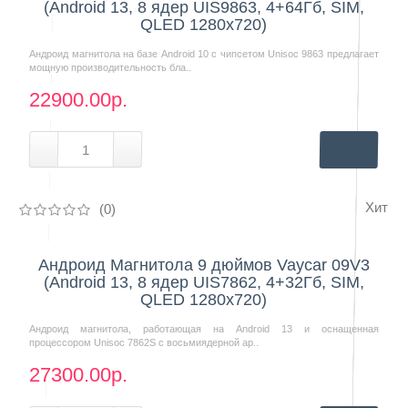
(Android 13, 8 ядер UIS9863, 4+64Гб, SIM,
QLED 1280x720)
Андроид магнитола на базе Android 10 с чипсетом Unisoc 9863 предлагает
мощную производительность бла..
22900.00р.
Хит
(0)
Нашли дешевле?
Андроид Магнитола 9 дюймов Vaycar 09V3
(Android 13, 8 ядер UIS7862, 4+32Гб, SIM,
QLED 1280x720)
Андроид магнитола, работающая на Android 13 и оснащенная
процессором Unisoc 7862S с восьмиядерной ар..
27300.00р.