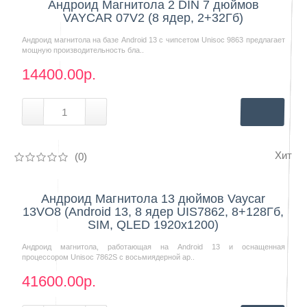
Андроид Магнитола 2 DIN 7 дюймов
VAYCAR 07V2 (8 ядер, 2+32Гб)
Андроид магнитола на базе Android 13 с чипсетом Unisoc 9863 предлагает
мощную производительность бла..
14400.00р.
Хит
(0)
Нашли дешевле?
Андроид Магнитола 13 дюймов Vaycar
13VO8 (Android 13, 8 ядер UIS7862, 8+128Гб,
SIM, QLED 1920x1200)
Андроид магнитола, работающая на Android 13 и оснащенная
процессором Unisoc 7862S с восьмиядерной ар..
41600.00р.