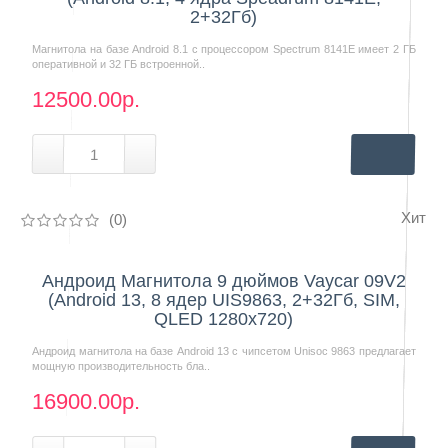
2+32Гб)
Магнитола на базе Android 8.1 с процессором Spectrum 8141E имеет 2 ГБ
оперативной и 32 ГБ встроенной..
12500.00р.
Хит
(0)
Нашли дешевле?
Андроид Магнитола 9 дюймов Vaycar 09V2
(Android 13, 8 ядер UIS9863, 2+32Гб, SIM,
QLED 1280x720)
Андроид магнитола на базе Android 13 с чипсетом Unisoc 9863 предлагает
мощную производительность бла..
16900.00р.