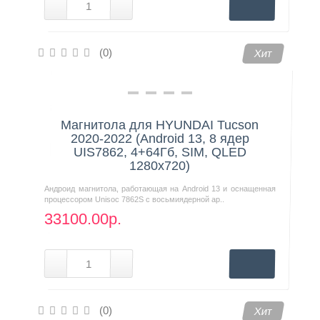
(0)
Хит
Магнитола для HYUNDAI Tucson
2020-2022 (Android 13, 8 ядер
UIS7862, 4+64Гб, SIM, QLED
1280x720)
Андроид магнитола, работающая на Android 13 и оснащенная
процессором Unisoc 7862S с восьмиядерной ар..
33100.00р.
(0)
Хит