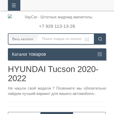
АЛОГ
ТОВАРОВ
+7 929 113-13-26
Кабинет
Весь каталог
товаров
Каталог
+7
929
HYUNDAI Tucson 2020-
113-
2022
13-
26
Не нашли свой модели ?
Позвоните
мы обязательно
найдем лучший вариант для вашего автомобиля..
Режим
работы