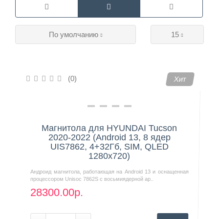
Контакты
По умолчанию
15
(0)
Хит
Магнитола для HYUNDAI Tucson
2020-2022 (Android 13, 8 ядер
UIS7862, 4+32Гб, SIM, QLED
1280x720)
Андроид магнитола, работающая на Android 13 и оснащенная
процессором Unisoc 7862S с восьмиядерной ар..
28300.00р.