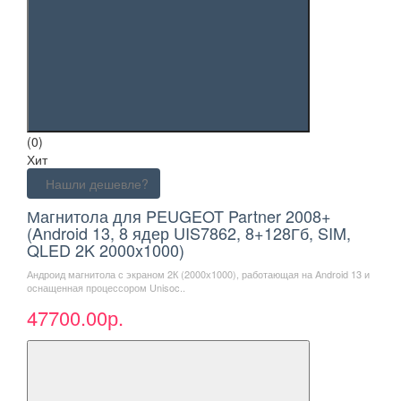
(0)
Хит
Нашли дешевле?
Магнитола для PEUGEOT Partner 2008+
(Android 13, 8 ядер UIS7862, 8+128Гб, SIM,
QLED 2K 2000x1000)
Андроид магнитола с экраном 2К (2000х1000), работающая на Android 13 и
оснащенная процессором Unisoc..
47700.00р.