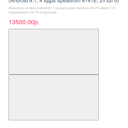
(Android 8.1, 4 ядра Speadrum 8141E, 2+32Гб)
Магнитола на базе Android 8.1 с процессором Spectrum 8141E имеет 2 ГБ
оперативной и 32 ГБ встроенной..
13500.00р.