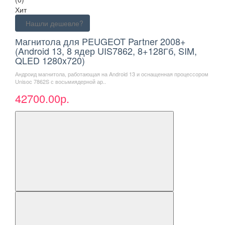
Хит
Нашли дешевле?
Магнитола для PEUGEOT Partner 2008+
(Android 13, 8 ядер UIS7862, 8+128Гб, SIM,
QLED 1280x720)
Андроид магнитола, работающая на Android 13 и оснащенная процессором
Unisoc 7862S с восьмиядерной ар..
42700.00р.