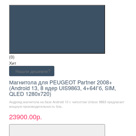
(0)
Хит
Нашли дешевле?
Магнитола для PEUGEOT Partner 2008+
(Android 13, 8 ядер UIS9863, 4+64Гб, SIM,
QLED 1280x720)
Андроид магнитола на базе Android 10 с чипсетом Unisoc 9863 предлагает
мощную производительность бла..
23900.00р.