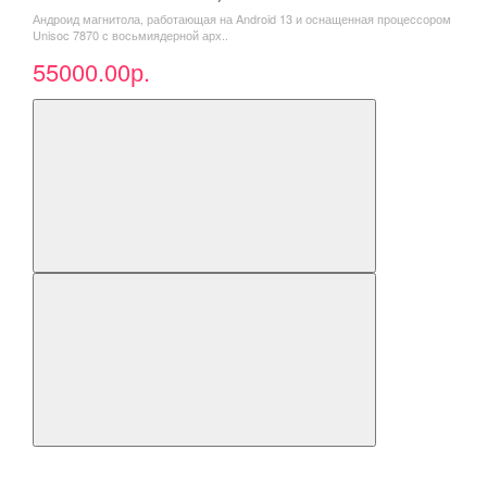
Андроид магнитола, работающая на Android 13 и оснащенная процессором
Unisoc 7870 с восьмиядерной арх..
55000.00р.