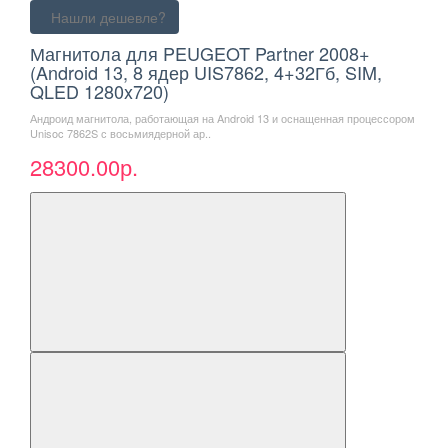
Нашли дешевле?
Магнитола для PEUGEOT Partner 2008+
(Android 13, 8 ядер UIS7862, 4+32Гб, SIM,
QLED 1280x720)
Андроид магнитола, работающая на Android 13 и оснащенная процессором
Unisoc 7862S с восьмиядерной ар..
28300.00р.