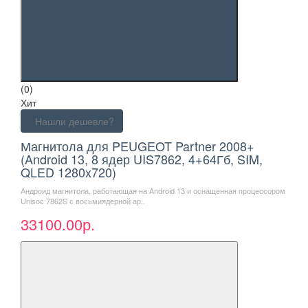
(0)
Хит
Нашли дешевле?
Магнитола для PEUGEOT Partner 2008+
(Android 13, 8 ядер UIS7862, 4+64Гб, SIM,
QLED 1280x720)
Андроид магнитола, работающая на Android 13 и оснащенная процессором
Unisoc 7862S с восьмиядерной ар..
33100.00р.