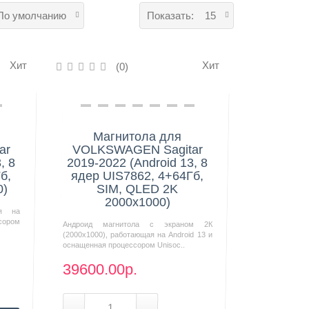
По умолчанию
Показать:
15
Хит
Хит
(0)
Нашли дешевле?
Магнитола для
ar
VOLKSWAGEN Sagitar
, 8
2019-2022 (Android 13, 8
б,
ядер UIS7862, 4+64Гб,
0)
SIM, QLED 2K
2000x1000)
ая на
сором
Андроид магнитола с экраном 2К
(2000х1000), работающая на Android 13 и
оснащенная процессором Unisoc..
39600.00р.