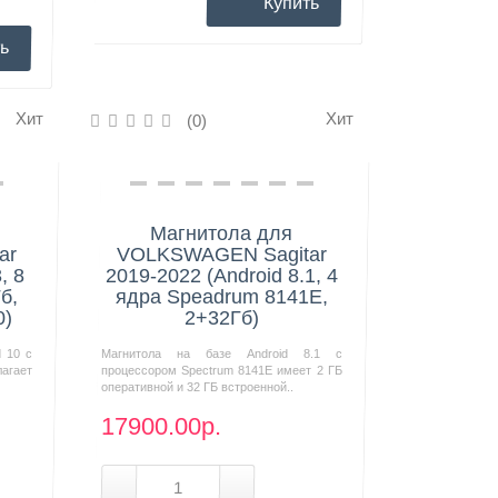
Купить
ь
Хит
Хит
(0)
Нашли дешевле?
Магнитола для
ar
VOLKSWAGEN Sagitar
, 8
2019-2022 (Android 8.1, 4
б,
ядра Speadrum 8141E,
0)
2+32Гб)
d 10 с
Магнитола на базе Android 8.1 с
агает
процессором Spectrum 8141E имеет 2 ГБ
оперативной и 32 ГБ встроенной..
17900.00р.