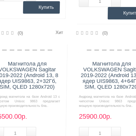
Купить
Купит
Хит
(0)
(0)
Нашли дешевле?
Нашли дешевле?
Магнитола для
Магнитола для
VOLKSWAGEN Sagitar
VOLKSWAGEN Sagit
019-2022 (Android 13, 8
2019-2022 (Android 13
ядер UIS9863, 2+32Гб,
ядер UIS9863, 4+64Г
SIM, QLED 1280x720)
SIM, QLED 1280x72
роид магнитола на базе Android 13 с
Андроид магнитола на базе Androi
псетом Unisoc 9863 предлагает
чипсетом Unisoc 9863 предл
ную производительность бла..
мощную производительность бла..
5500.00р.
25900.00р.