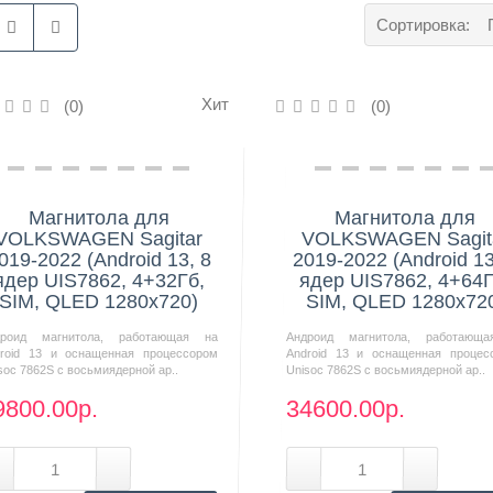
Сортировка:
Хит
(0)
(0)
Нашли дешевле?
Нашли дешевле?
Магнитола для
Магнитола для
VOLKSWAGEN Sagitar
VOLKSWAGEN Sagit
019-2022 (Android 13, 8
2019-2022 (Android 13
ядер UIS7862, 4+32Гб,
ядер UIS7862, 4+64Г
SIM, QLED 1280x720)
SIM, QLED 1280x72
дроид магнитола, работающая на
Андроид магнитола, работающ
roid 13 и оснащенная процессором
Android 13 и оснащенная процес
soc 7862S с восьмиядерной ар..
Unisoc 7862S с восьмиядерной ар..
9800.00р.
34600.00р.