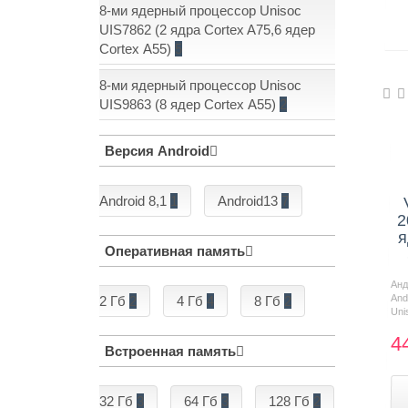
8-ми ядерный процессор Unisoc
UIS7862 (2 ядра Cortex A75,6 ядер
Cortex А55)
5
8-ми ядерный процессор Unisoc
UIS9863 (8 ядер Cortex А55)
2
Версия Android
Android 8,1
1
Android13
7
2
я
Оперативная память
Ан
And
2 Гб
2
4 Гб
4
8 Гб
2
Uni
4
Встроенная память
32 Гб
3
64 Гб
3
128 Гб
2