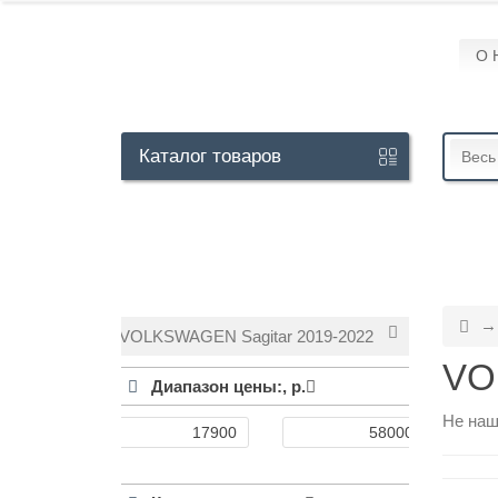
О 
Кабинет
Каталог
товаров
Весь
+7
929
113-
13-
VOLKSWAGEN Sagitar 2019-2022
26
VO
Диапазон цены:,
р.
Не наш
Режим
работы