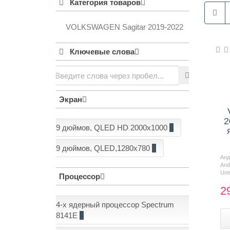
Категория товаров
VOLKSWAGEN Sagitar 2019-2022
Контакты
Ключевые слова
Экран
2
9 дюймов, QLED HD 2000x1000
2
9 дюймов, QLED,1280x780
6
Ан
And
Uni
Процессор
2
4-х ядерный процессор Spectrum
8141E
1