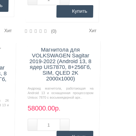
ь
Купить
Хит
Хит
(0)
Нашли дешевле?
Магнитола для
VOLKSWAGEN Sagitar
2019-2022 (Android 13, 8
ядер UIS7870, 8+256Гб,
ar
SIM, QLED 2K
, 8
2000x1000)
Гб,
Андроид магнитола, работающая на
Android 13 и оснащенная процессором
Unisoc 7870 с восьмиядерной арх..
м 2К
d 13 и
58000.00р.