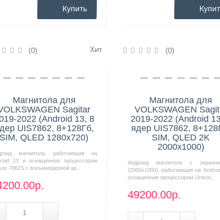
Купить
Купит
Хит
(0)
(0)
Нашли дешевле?
Нашли дешевле?
Магнитола для
Магнитола для
VOLKSWAGEN Sagitar
VOLKSWAGEN Sagit
019-2022 (Android 13, 8
2019-2022 (Android 13
дер UIS7862, 8+128Гб,
ядер UIS7862, 8+128
SIM, QLED 1280x720)
SIM, QLED 2K
2000x1000)
дроид магнитола, работающая на
roid 13 и оснащенная процессором
Андроид магнитола с экрано
soc 7862S с восьмиядерной ар..
(2000х1000), работающая на Androi
оснащенная процессором Unisoc..
4200.00р.
49200.00р.