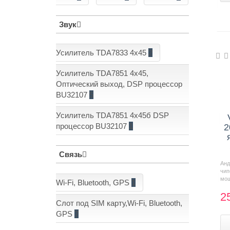
Звук
Усилитель TDA7833 4x45
2
Усилитель TDA7851 4x45,
Оптический выход, DSP процессор
BU32107
5
Усилитель TDA7851 4x45б DSP
процессор BU32107
1
2
Связь
Анд
чи
мощ
Wi-Fi, Bluetooth, GPS
1
2
Слот под SIM карту,Wi-Fi, Bluetooth,
GPS
7