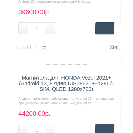
Android 13 и оснащенная процессором Unisoc..
39600.00р.
Хит
(0)
Нашли дешевле?
Магнитола для HONDA Vezel 2021+
(Android 13, 8 ядер UIS7862, 8+128Гб,
SIM, QLED 1280x720)
Андроид магнитола, работающая на Android 13 и оснащенная
процессором Unisoc 7862S с восьмиядерной ар..
44200.00р.