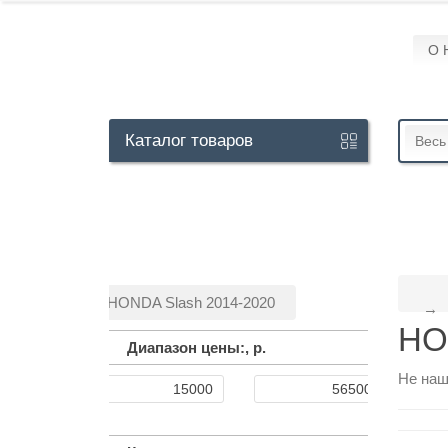
О 
Кабинет
Каталог
товаров
Весь
+7
929
113-
13-
HONDA Slash 2014-2020
26
HO
Диапазон цены:,
р.
Не наш
Режим
работы