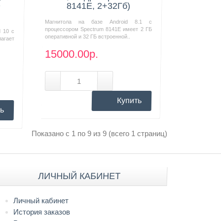
D
8141E, 2+32Гб)
Магнитола на базе Android 8.1 с
процессором Spectrum 8141E имеет 2 ГБ
d 10 с
оперативной и 32 ГБ встроенной..
агает
15000.00р.
Купить
ь
Показано с 1 по 9 из 9 (всего 1 страниц)
ЛИЧНЫЙ КАБИНЕТ
Личный кабинет
История заказов