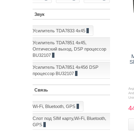
Звук
Усилитель TDA7833 4x45
2
Усилитель TDA7851 4x45,
Оптический выход, DSP процессор
BU32107
5
S
Усилитель TDA7851 4x45б DSP
процессор BU32107
1
Ан
Связь
And
Uni
Wi-Fi, Bluetooth, GPS
1
4
Слот под SIM карту,Wi-Fi, Bluetooth,
GPS
7