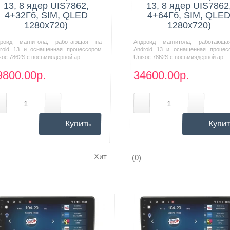
13, 8 ядер UIS7862,
13, 8 ядер UIS7862
4+32Гб, SIM, QLED
4+64Гб, SIM, QLE
1280x720)
1280x720)
дроид магнитола, работающая на
Андроид магнитола, работающ
roid 13 и оснащенная процессором
Android 13 и оснащенная процес
soc 7862S с восьмиядерной ар..
Unisoc 7862S с восьмиядерной ар..
9800.00р.
34600.00р.
Купить
Купит
Хит
(0)