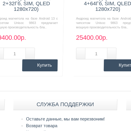
2+32Гб, SIM, QLED
4+64Гб, SIM, QLE
1280x720)
1280x720)
роид магнитола на базе Android 13 с
Андроид магнитола на базе Androi
псетом Unisoc 9863 предлагает
чипсетом Unisoc 9863 предл
ную производительность бла..
мощную производительность бла..
9400.00р.
25400.00р.
Купить
Купит
СЛУЖБА ПОДДЕРЖКИ
Оставьте данные, мы вам перезвоним!
Возврат товара