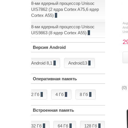
8-ми ядерный процессор Unisoc
UIS7862 (2 ядра Cortex A75,6 ядер
Cortex А55)
5
Ан
8-ми ядерный процессор Unisoc
And
Uni
UIS9863 (8 ядер Cortex А55)
2
2
Версия Android
Android 8,1
1
Android13
7
Оперативная память
(0)
2 Гб
2
4 Гб
4
8 Гб
2
Встроенная память
32 Гб
3
64 Гб
3
128 Гб
2