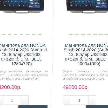
Нашли дешевле?
Нашли дешевле?
Магнитола для HONDA
Магнитола для HON
lash 2014-2020 (Android
Slash 2014-2020 (Andr
13, 8 ядер UIS7862,
13, 8 ядер UIS7862
8+128Гб, SIM, QLED
8+128Гб, SIM, QLED
1280x720)
2000x1000)
дроид магнитола, работающая на
Андроид магнитола с экрано
roid 13 и оснащенная процессором
(2000х1000), работающая на Androi
soc 7862S с восьмиядерной ар..
оснащенная процессором Unisoc..
4200.00р.
49200.00р.