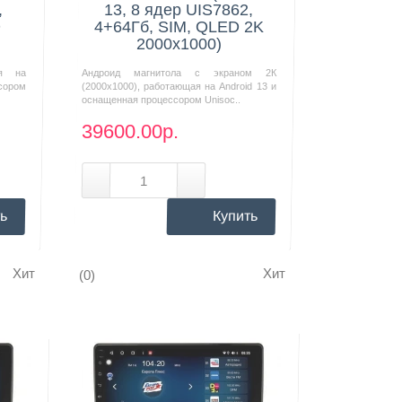
,
13, 8 ядер UIS7862,
D
4+64Гб, SIM, QLED 2K
2000x1000)
ая на
Андроид магнитола с экраном 2К
сором
(2000х1000), работающая на Android 13 и
оснащенная процессором Unisoc..
39600.00р.
ь
Купить
Хит
Хит
(0)