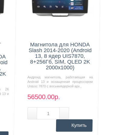
Нашли дешевле?
Магнитола для HONDA
Slash 2014-2020 (Android
13, 8 ядер UIS7870,
DA
8+256Гб, SIM, QLED 2K
oid
2000x1000)
,
 2K
Андроид магнитола, работающая на
Android 13 и оснащенная процессором
Unisoc 7870 с восьмиядерной арх..
м 2К
d 13 и
56500.00р.
Купить