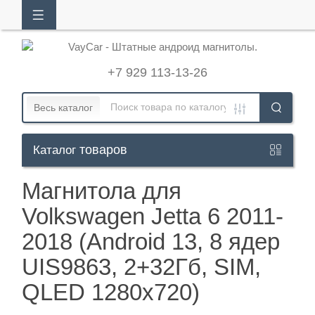
АЛОГ
ТОВАРОВ
+7 929 113-13-26
Кабинет
Весь каталог
товаров
Каталог
+7
929
Магнитола для
113-
Volkswagen Jetta 6 2011-
13-
2018 (Android 13, 8 ядер
26
UIS9863, 2+32Гб, SIM,
QLED 1280x720)
Режим
работы